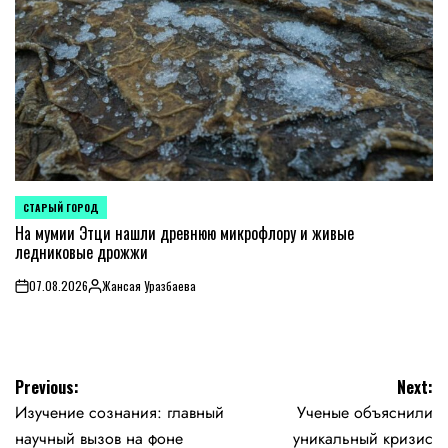
СТАРЫЙ ГОРОД
POSTED
IN
На мумии Этци нашли древнюю микрофлору и живые
ледниковые дрожжи
07.08.2026
Жансая Уразбаева
on
Posted
by
Навигация
Previous:
Next:
Изучение сознания: главный
Ученые объяснили
по
научный вызов на фоне
уникальный кризис