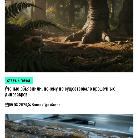
СТАРЫЙ ГОРОД
POSTED
IN
Ученые объяснили, почему не существовало крошечных
динозавров
09.08.2026
Жансая Уразбаева
on
Posted
by