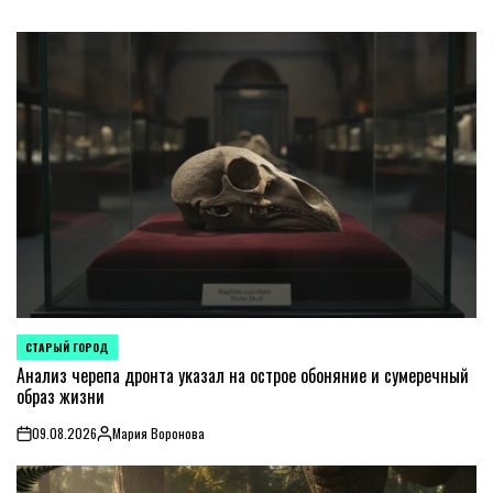
СТАРЫЙ ГОРОД
POSTED
IN
Анализ черепа дронта указал на острое обоняние и сумеречный
образ жизни
09.08.2026
Мария Воронова
on
Posted
by