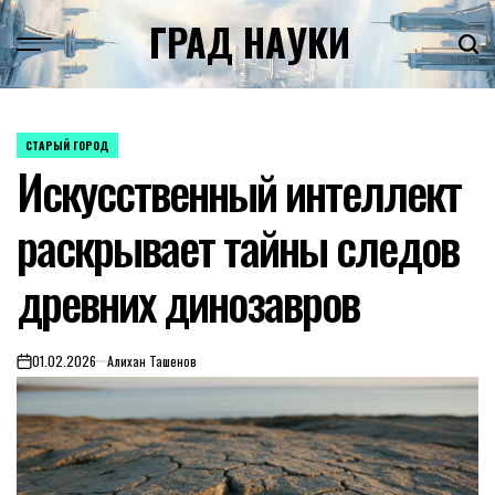
Skip
ГРАД НАУКИ
to
content
СТАРЫЙ ГОРОД
POSTED
Искусственный интеллект
IN
раскрывает тайны следов
древних динозавров
01.02.2026
Алихан Ташенов
on