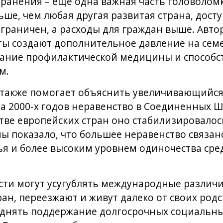
ранения – еще одна важная часть головоломк
ше, чем любая другая развитая страна, дост
граничен, а расходы для граждан выше. Авто
ты создают дополнительное давление на сем
ние профилактической медицины и способств
м.
 также помогает объяснить увеличивающийся
а 2000-х годов неравенство в Соединенных Шт
тве европейских стран оно стабилизировалос
 показало, что большее неравенство связан
я и более высоким уровнем одиночества сре
сти могут усугублять международные различ
ран, переезжают и живут далеко от своих род
уднять поддержание долгосрочных социальны