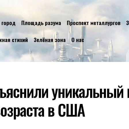
 город
Площадь разума
Проспект металлургов
З
жная стихий
Зелёная зона
О нас
ъяснили уникальный 
возраста в США