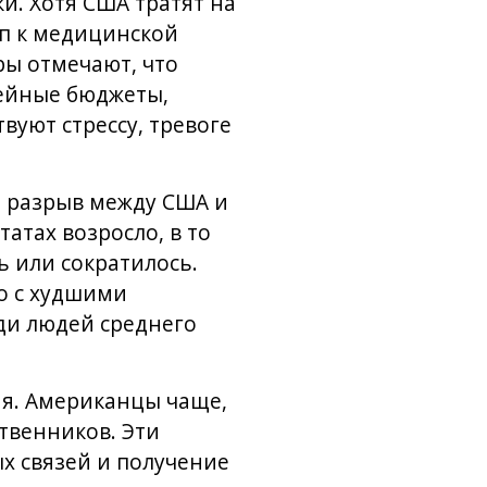
и. Хотя США тратят на
уп к медицинской
ры отмечают, что
ейные бюджеты,
уют стрессу, тревоге
 разрыв между США и
атах возросло, в то
ь или сократилось.
о с худшими
ди людей среднего
ия. Американцы чаще,
ственников. Эти
х связей и получение