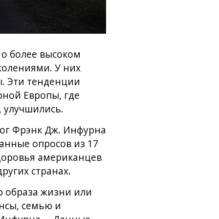
 о более высоком
колениями. У них
ы. Эти тенденции
рной Европы, где
, улучшились.
ог Фрэнк Дж. Инфурна
анные опросов из 17
здоровья американцев
других странах.
р образа жизни или
нсы, семью и