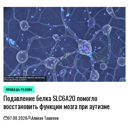
ПЛОЩАДЬ РАЗУМА
POSTED
Подавление белка SLC6A20 помогло
IN
восстановить функции мозга при аутизме
07.08.2026
Алихан Ташенов
on
Posted
by