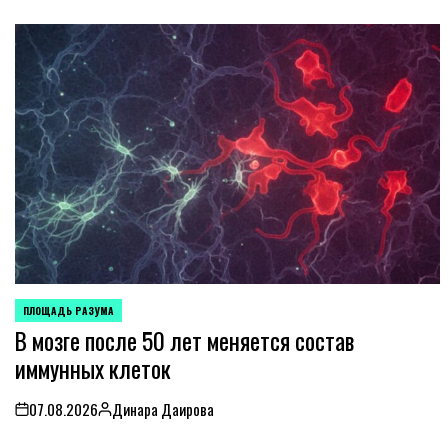
ПЛОЩАДЬ РАЗУМА
POSTED
В мозге после 50 лет меняется состав
IN
иммунных клеток
07.08.2026
Динара Даирова
on
Posted
by