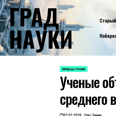
ГРАД
Skip
to
content
Старый
НАУКИ
Набере
ПЛОЩАДЬ РАЗУМА
POSTED
Ученые об
IN
среднего 
02.02.2026
Олег Зимин