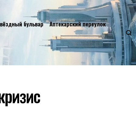
вёздный бульвар
Аптекарский переулок
кризис