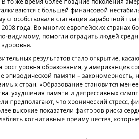
 В то же время более поздние поколения ам
талкиваются с большей финансовой нестабил
у способствовали стагнация заработной пла
 2008 года. Во многих европейских странах б
о-видимому, помогли оградить людей средне
 здоровья.
ительных результатов стало открытие, каса
а рост уровня образования, у американцев ср
е эпизодической памяти – закономерность, н
вимых стран. «Образование становится мене
ва, ухудшения памяти и депрессивных симпт
ли предполагают, что хронический стресс, ф
ее высокие показатели факторов риска серд
лаблять когнитивные преимущества, которые