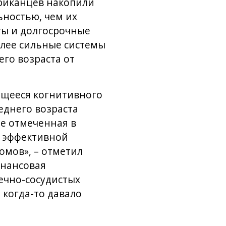
ериканцев накопили
ьностью, чем их
ты и долгосрочные
олее сильные системы
го возраста от
ющееся когнитивного
еднего возраста
е отмеченная в
е эффективной
омов», – отметил
инансовая
ечно-сосудистых
 когда-то давало