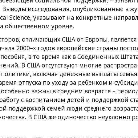
лабевающей социальной поддержки, – заявил 
. Выводы исследования, опубликованные в жу
ogical Science, указывают на конкретные напр
 на общественном уровне.
торов, отличающих США от Европы, является
ачала 2000–х годов европейские страны пост
пособия, в то время как в Соединенных Штат
нений. В США отсутствуют многие распростр
политики, включая денежные выплаты семьям
время отпуска по уходу за ребенком и субсид
 особенно важны в среднем возрасте – период
работу с воспитанием детей и поддержкой ст
ной поддержкой семей люди среднего возраст
чества. В США же одиночество неуклонно ро