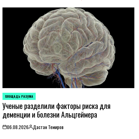
ПЛОЩАДЬ РАЗУМА
POSTED
Ученые разделили факторы риска для
IN
деменции и болезни Альцгеймера
06.08.2026
Дастан Темиров
on
Posted
by