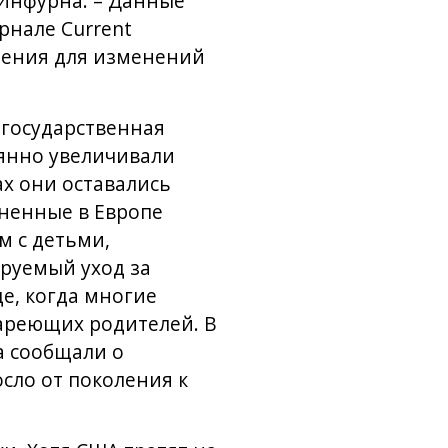
Инфурна. – Данные
рнале Current
авления для изменений
 государственная
оянно увеличивали
ах они оставались
аненные в Европе
 с детьми,
ируемый уход за
е, когда многие
ареющих родителей. В
а сообщали о
сло от поколения к