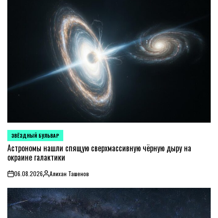
ЗВЁЗДНЫЙ БУЛЬВАР
POSTED
IN
Астрономы нашли спящую сверхмассивную чёрную дыру на
окраине галактики
06.08.2026
Алихан Ташенов
on
Posted
by