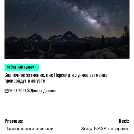
ЗВЁЗДНЫЙ БУЛЬВАР
POSTED
IN
Солнечное затмение, пик Персеид и лунное затмение
произойдут в августе
05.08.2026
Динара Даирова
on
Posted
by
Навигация
Previous:
Next:
Палеонтологи описали
Зонд NASA совершил
по