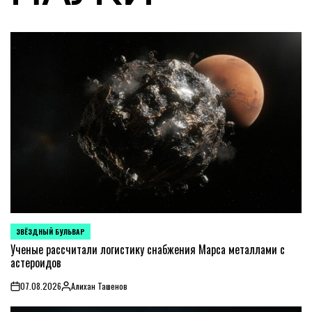
ЗВЁЗДНЫЙ БУЛЬВАР
POSTED
IN
Ученые рассчитали логистику снабжения Марса металлами с
астероидов
07.08.2026
Алихан Ташенов
on
Posted
by