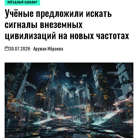
ЗВЁЗДНЫЙ БУЛЬВАР
POSTED
Учёные предложили искать
IN
сигналы внеземных
цивилизаций на новых частотах
30.07.2026
Аружан Ибраева
on