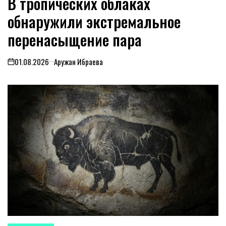
В тропических облаках
обнаружили экстремальное
перенасыщение пара
01.08.2026
Аружан Ибраева
on