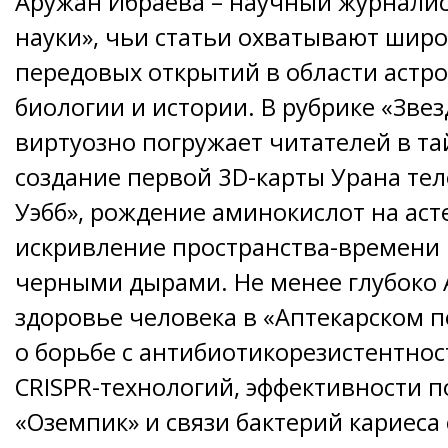
Аружан Ибраева – научный журналис
науки», чьи статьи охватывают шир
передовых открытий в области астр
биологии и истории. В рубрике «Зве
виртуозно погружает читателей в та
создание первой 3D-карты Урана те
Уэбб», рождение аминокислот на аст
искривление пространства-времен
черными дырами. Не менее глубоко 
здоровье человека в «Аптекарском п
о борьбе с антибиотикорезистентно
CRISPR-технологий, эффективности 
«Оземпик» и связи бактерий кариеса