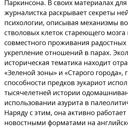
Паркинсона. В своих материалах дл
журналистка раскрывает секреты не
психологии, описывая механизмы в
стволовых клеток стареющего мозга
совместного проживания радостных
укрепление отношений в парах. Экол
историческая тематика находит отр
«Зеленой зоны» и «Старого города», 
способности предков эукариот испол
тысячелетней истории одомашниван
использовании азурита в палеолитич
Наряду с этим, она активно работа
новостными форматами на английско