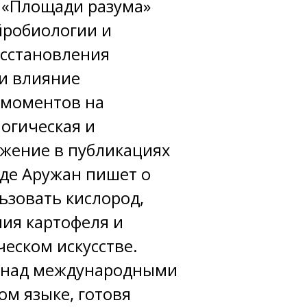
я «Площади разума»
йробиологии и
осстановления
 и влияние
 моментов на
огическая и
ажение в публикациях
где Аружан пишет о
ьзовать кислород,
ия картофеля и
еском искусстве.
ет над международными
м языке, готовя