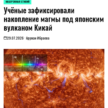
НАБЕРЕЖНАЯ СТИХИЙ
POSTED
Учёные зафиксировали
IN
накопление магмы под японским
вулканом Кикай
29.07.2026
Аружан Ибраева
on