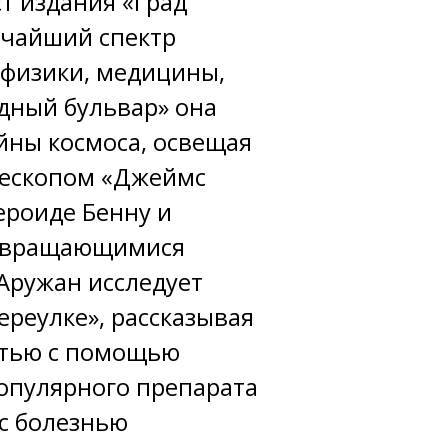
т издания «Град
очайший спектр
офизики, медицины,
здный бульвар» она
йны космоса, освещая
лескопом «Джеймс
ероиде Бенну и
и вращающимися
Аружан исследует
ереулке», рассказывая
стью с помощью
популярного препарата
 с болезнью