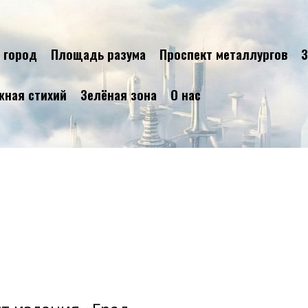
 город
Площадь разума
Проспект металлургов
З
жная стихий
Зелёная зона
О нас