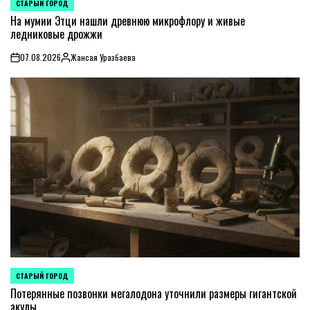
СТАРЫЙ ГОРОД
POSTED
IN
На мумии Этци нашли древнюю микрофлору и живые
ледниковые дрожжи
07.08.2026
Жансая Уразбаева
on
Posted
by
СТАРЫЙ ГОРОД
POSTED
IN
Потерянные позвонки мегалодона уточнили размеры гигантской
акулы