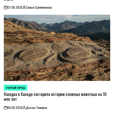
07.08.2026
Самал Сулейменова
on
Posted
by
СТАРЫЙ ГОРОД
POSTED
IN
Находка в Канаде состарила историю сложных животных на 10
млн лет
06.08.2026
Дастан Темиров
on
Posted
by