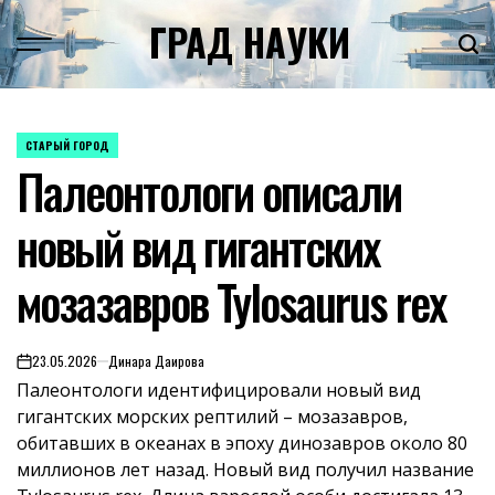
Skip
ГРАД НАУКИ
to
content
СТАРЫЙ ГОРОД
POSTED
Палеонтологи описали
IN
новый вид гигантских
мозазавров Tylosaurus rex
23.05.2026
Динара Даирова
on
Палеонтологи идентифицировали новый вид
гигантских морских рептилий – мозазавров,
обитавших в океанах в эпоху динозавров около 80
миллионов лет назад. Новый вид получил название