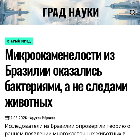
Skip
ГРАД НАУКИ
to
content
СТАРЫЙ ГОРОД
POSTED
Микроокаменелости из
IN
Бразилии оказались
бактериями, а не следами
животных
12.05.2026
Аружан Ибраева
on
Исследователи из Бразилии опровергли теорию о
раннем появлении многоклеточных животных в