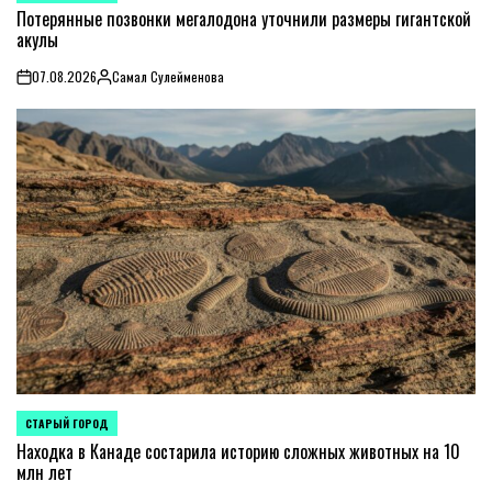
IN
Потерянные позвонки мегалодона уточнили размеры гигантской
акулы
07.08.2026
Самал Сулейменова
on
Posted
by
СТАРЫЙ ГОРОД
POSTED
IN
Находка в Канаде состарила историю сложных животных на 10
млн лет