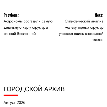
Навигация
Previous:
Next:
Астрономы составили самую
Статистический анализ
по
детальную карту структуры
молекулярных структур
записям
ранней Вселенной
упростит поиск внеземной
жизни
ГОРОДСКОЙ АРХИВ
Август 2026