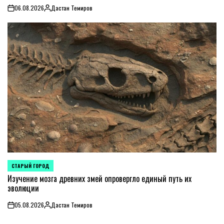
06.08.2026
Дастан Темиров
on
Posted
by
СТАРЫЙ ГОРОД
POSTED
IN
Изучение мозга древних змей опровергло единый путь их
эволюции
05.08.2026
Дастан Темиров
on
Posted
by