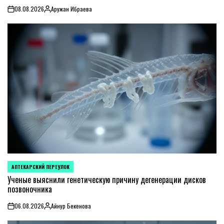
08.08.2026
Аружан Ибраева
on
Posted
by
АПТЕКАРСКИЙ ПЕРЕУЛОК
POSTED
IN
Ученые выяснили генетическую причину дегенерации дисков
позвоночника
06.08.2026
Айнур Бекенова
on
Posted
by