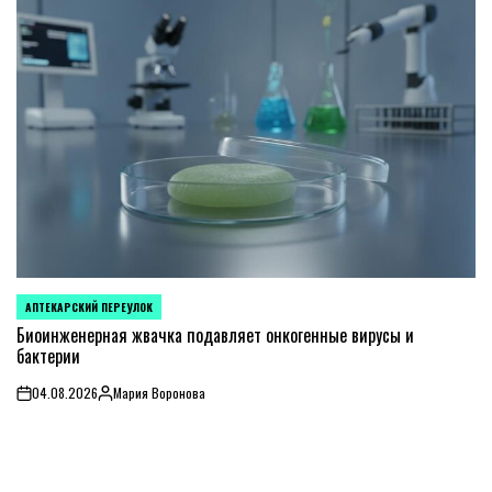
АПТЕКАРСКИЙ ПЕРЕУЛОК
POSTED
IN
Биоинженерная жвачка подавляет онкогенные вирусы и
бактерии
04.08.2026
Мария Воронова
on
Posted
by