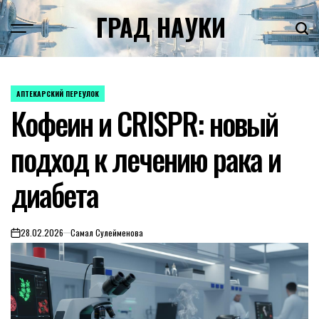
Skip
ГРАД НАУКИ
to
content
АПТЕКАРСКИЙ ПЕРЕУЛОК
POSTED
Кофеин и CRISPR: новый
IN
подход к лечению рака и
диабета
28.02.2026
Самал Сулейменова
on