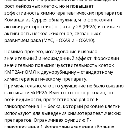
рост лейкозных клеток, но и повышает
эффективность химиотерапевтических препаратов.
Команда из Суррея обнаружила, что форсколин
активирует протеинфосфатазу 2А (PP2A) и снижает
активность нескольких генов, связанных с
развитием рака (MYC, HOXA9 и HOXA10).
Помимо прочего, исследование выявило
значительный и неожиданный эффект. Форсколин
значительно повысил чувствительность клеток
KMT2A-r ОМЛ к даунорубицину – стандартному
химиотерапевтическому препарату.
Примечательно, что это улучшение не было связано
с активацией PP2A. Вместо этого форсколин, по
всей видимости, препятствовал работе P-
гликопротеина 1 – белка, который раковые клетки
используют для выведения химиотерапевтических
препаратов. Ограничивая функцию P-
гликопротеина 1, форсколин удерживал больше