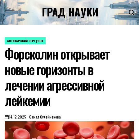
Skip
ГРАД НАУКИ
to
content
АПТЕКАРСКИЙ ПЕРЕУЛОК
POSTED
Форсколин открывает
IN
новые горизонты в
лечении агрессивной
лейкемии
14.12.2025
Самал Сулейменова
on