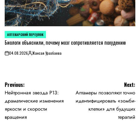
АПТЕКАРСКИЙ ПЕРЕУЛОК
POSTED
IN
Биологи объяснили, почему мозг сопротивляется похудению
04.08.2026
Жансая Уразбаева
on
Posted
by
Навигация
Previous:
Next:
Нейтронная звезда P13:
Аптамеры позволяют точно
по
драматические изменения
идентифицировать «зомби-
записям
яркости и скорости
клетки» для будущих
вращения
терапий