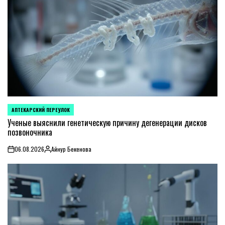
АПТЕКАРСКИЙ ПЕРЕУЛОК
POSTED
IN
Ученые выяснили генетическую причину дегенерации дисков
позвоночника
06.08.2026
Айнур Бекенова
on
Posted
by