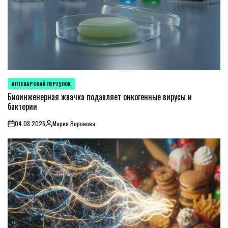
АПТЕКАРСКИЙ ПЕРЕУЛОК
POSTED
IN
Биоинженерная жвачка подавляет онкогенные вирусы и
бактерии
04.08.2026
Мария Воронова
on
Posted
by