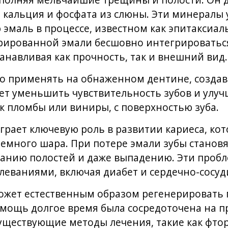
аполняя мельчайшие трещины и полости. Он де
кальция и фосфата из слюны. Эти минералы
 эмаль в процессе, известном как эпитаксиа
ерированной эмали бесшовно интегрироватьс
танавливая как прочность, так и внешний вид.
о применять на обнаженном дентине, созда
ет уменьшить чувствительность зубов и улу
ак пломбы или виниры, с поверхностью зуба.
рает ключевую роль в развитии кариеса, кот
емного шара. При потере эмали зубы станов
анию полостей и даже выпадению. Эти пробл
еваниями, включая диабет и сердечно-сосуд
ожет естественным образом регенерировать 
омощь долгое время была сосредоточена на п
уществующие методы лечения, такие как фто