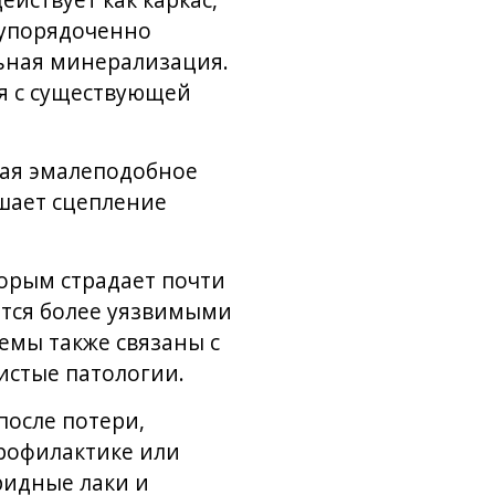
йствует как каркас,
 упорядоченно
льная минерализация.
я с существующей
вая эмалеподобное
чшает сцепление
орым страдает почти
ятся более уязвимыми
емы также связаны с
истые патологии.
после потери,
рофилактике или
ридные лаки и