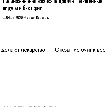
Биоинженерная жвачка подавляет онкогенные
вирусы и бактерии
04.08.2026
Мария Воронова
on
Posted
by
 делают лекарство
Открыт источник во