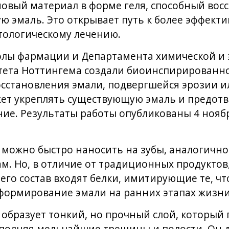
овый материал в форме геля, способный вос
ю эмаль. Это открывает путь к более эффект
тологическому лечению.
олы фармации и Департамента химической и 
ета Ноттингема создали биоинспирированно
осстановления эмали, подвергшейся эрозии 
жет укреплять существующую эмаль и предот
е. Результаты работы опубликованы 4 ноябр
можно быстро наносить на зубы, аналогичн
. Но, в отличие от традиционных продуктов,
 его состав входят белки, имитирующие те, ч
формирование эмали на ранних этапах жизни
 образует тонкий, но прочный слой, который 