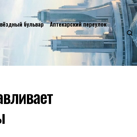
вёздный бульвар
Аптекарский переулок
авливает
ы