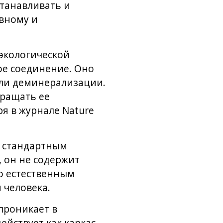
станавливать и
ивному и
экологической
е соединение. Оно
или деминерализации.
вращать ее
я в журнале Nature
о стандартным
 он не содержит
то естественным
 человека.
проникает в