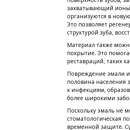
поверхность зубов, з
захватывающий ионы 
организуются в новую
Это позволяет реген
структурой зуба, восс
Материал также можн
покрытие. Это помога
реставраций, таких к
Повреждение эмали иг
половина населения з
к инфекциям, образов
более широкими забол
Поскольку эмаль не м
стоматологическая п
временной защите. С