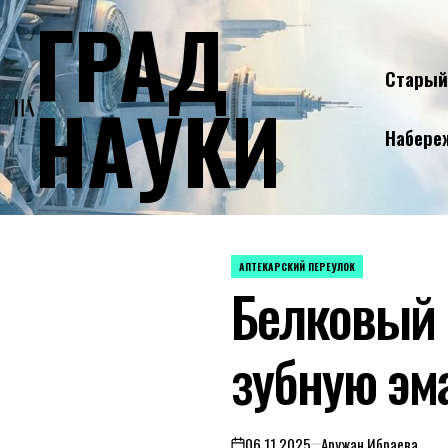
ГРАД
Skip
to
content
Старый
НАУКИ
Набере
АПТЕКАРСКИЙ ПЕРЕУЛОК
POSTED
Белковый 
IN
зубную эм
06.11.2025
Аружан Ибраева