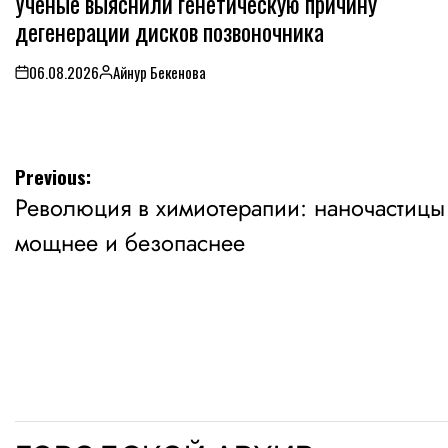
Ученые выяснили генетическую причину
дегенерации дисков позвоночника
06.08.2026
Айнур Бекенова
on
Posted
by
Навигация
Previous:
Революция в химиотерапии: наночастицы
по
мощнее и безопаснее
записям