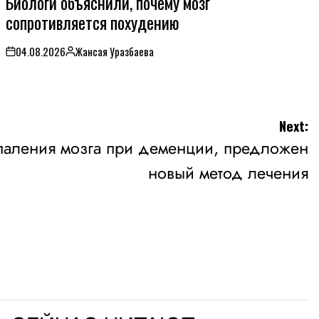
Биологи объяснили, почему мозг
сопротивляется похудению
04.08.2026
Жансая Уразбаева
on
Posted
by
Next:
спаления мозга при деменции, предложен
новый метод лечения