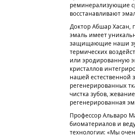
реминерализующие сре
восстанавливают эмал
Доктор Абшар Хасан, 
эмаль имеет уникальн
защищающие наши зуб
термических воздейс
или эродированную эм
кристаллов интегрир
нашей естественной з
регенерированных тка
чистка зубов, жевание
регенерированная эмал
Профессор Альваро М
биоматериалов и вед
технологии: «Мы очен