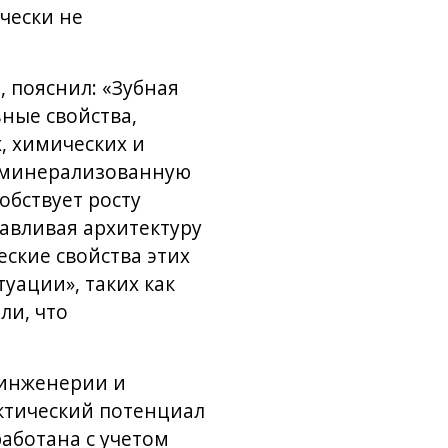
чески не
 пояснил: «Зубная
ные свойства,
, химических и
деминерализованную
обствует росту
авливая архитектуру
ские свойства этих
уации», таких как
ли, что
 инженерии и
ктический потенциал
аботана с учетом