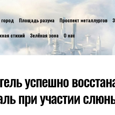
 город
Площадь разума
Проспект металлургов
З
жная стихий
Зелёная зона
О нас
гель успешно восстан
аль при участии слюн