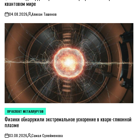
квантовом мире
04.08.2026
Алихан Ташенов
on
Posted
by
ПРОСПЕКТ МЕТАЛЛУРГОВ
POSTED
IN
Физики обнаружили экстремальное ускорение в кварк-глюонной
плазме
03.08.2026
Самал Сулейменова
on
Posted