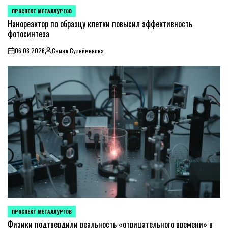
ПРОСПЕКТ МЕТАЛЛУРГОВ
POSTED
IN
Нанореактор по образцу клетки повысил эффективность
фотосинтеза
06.08.2026
Самал Сулейменова
on
Posted
by
ПРОСПЕКТ МЕТАЛЛУРГОВ
POSTED
IN
Физики подтвердили реальность «отрицательного времени» в