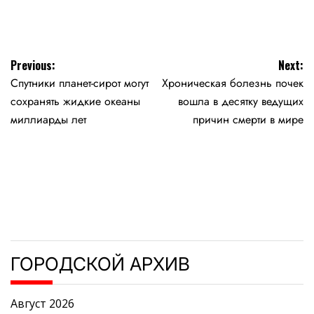
by
Навигация
Previous:
Next:
Спутники планет-сирот могут
Хроническая болезнь почек
по
сохранять жидкие океаны
вошла в десятку ведущих
записям
миллиарды лет
причин смерти в мире
ГОРОДСКОЙ АРХИВ
Август 2026