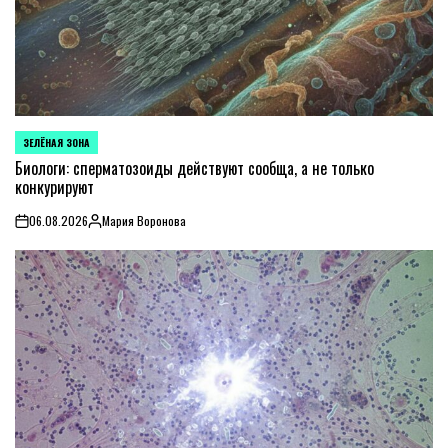
ЗЕЛЁНАЯ ЗОНА
POSTED
IN
Биологи: сперматозоиды действуют сообща, а не только
конкурируют
06.08.2026
Мария Воронова
on
Posted
by