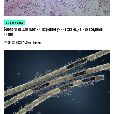
ЗЕЛЁНАЯ ЗОНА
POSTED
IN
Биологи нашли клетки, взрывом уничтожающие чужеродные
ткани
05.08.2026
Олег Зимин
on
Posted
by