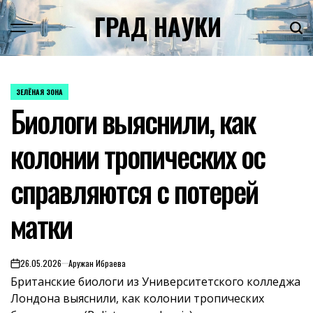
Skip
ГРАД НАУКИ
to
content
ЗЕЛЁНАЯ ЗОНА
POSTED
Биологи выяснили, как
IN
колонии тропических ос
справляются с потерей
матки
26.05.2026
Аружан Ибраева
on
Британские биологи из Университетского колледжа
Лондона выяснили, как колонии тропических