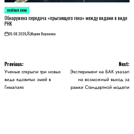
ЗЕЛЁНАЯ ЗОНА
POSTED
IN
Обнаружена передача «прыгающего гена» между видами в виде
РНК
05.08.2026
Мария Воронова
on
Posted
by
Навигация
Previous:
Next:
Ученые открыли три новых
Эксперимент на БАК указал
по
вида ядовитых змей в
на возможный выход за
записям
Гималаях
рамки Стандартной модели