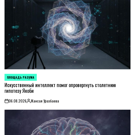
ПЛОЩАДЬ РАЗУМА
POSTED
IN
Искусственный интеллект помог опровергнуть столетнюю
гипотезу Якоби
06.08.2026
Жансая Уразбаева
on
Posted
by