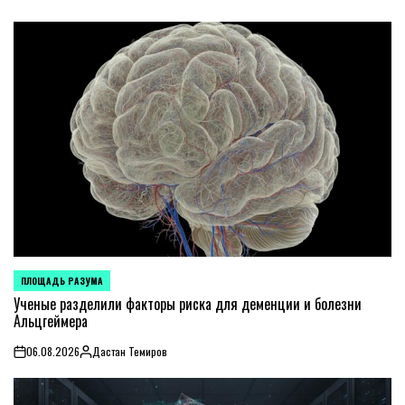
ПЛОЩАДЬ РАЗУМА
POSTED
IN
Ученые разделили факторы риска для деменции и болезни
Альцгеймера
06.08.2026
Дастан Темиров
on
Posted
by