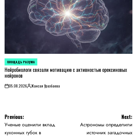
ПЛОЩАДЬ РАЗУМА
POSTED
IN
Нейробиологи связали мотивацию с активностью орексиновых
нейронов
05.08.2026
Жансая Уразбаева
on
Posted
by
Навигация
Previous:
Next:
Ученые оценили вклад
Астрономы определили
по
кухонных губок в
источник загадочных