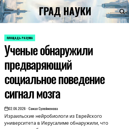
Skip
ГРАД НАУКИ
to
content
ПЛОЩАДЬ РАЗУМА
POSTED
Ученые обнаружили
IN
предваряющий
социальное поведение
сигнал мозга
02.06.2026
Самал Сулейменова
on
Израильские нейробиологи из Еврейского
университета в Иерусалиме обнаружили, что