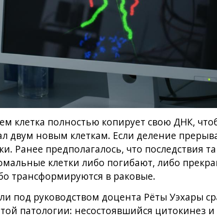
м клетка полностью копирует свою ДНК, что
л двум новым клеткам. Если деление прерыва
ки. Ранее предполагалось, что последствия т
омальные клетки либо погибают, либо прекр
бо трансформируются в раковые.
ли под руководством доцента Рёты Уэхары с
той патологии: несостоявшийся цитокинез и