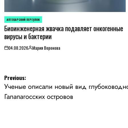
АПТЕКАРСКИЙ ПЕРЕУЛОК
POSTED
Биоинженерная жвачка подавляет онкогенные
IN
вирусы и бактерии
04.08.2026
Мария Воронова
on
Posted
by
Навигация
Previous:
Ученые описали новый вид глубоководно
по
Галапагосских островов
записям