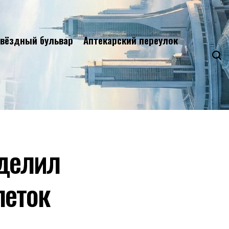
вёздный бульвар
Аптекарский переулок
еделил
леток