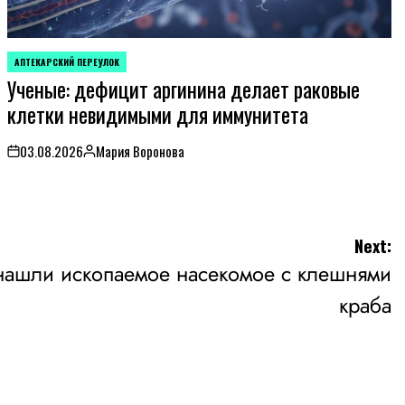
АПТЕКАРСКИЙ ПЕРЕУЛОК
POSTED
Ученые: дефицит аргинина делает раковые
IN
клетки невидимыми для иммунитета
03.08.2026
Мария Воронова
on
Posted
by
Next:
нашли ископаемое насекомое с клешнями
краба