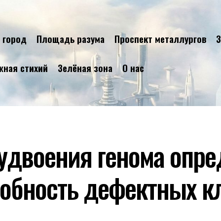
 город
Площадь разума
Проспект металлургов
З
жная стихий
Зелёная зона
О нас
удвоения генома опр
обность дефектных к