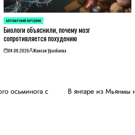
АПТЕКАРСКИЙ ПЕРЕУЛОК
POSTED
Биологи объяснили, почему мозг
IN
сопротивляется похудению
04.08.2026
Жансая Уразбаева
on
Posted
by
го осьминога с
В янтаре из Мьянмы 