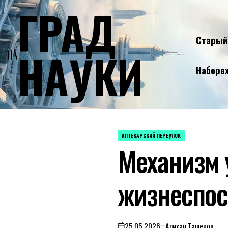
ГРАД
Skip
to
content
Старый
НАУКИ
Набере
АПТЕКАРСКИЙ ПЕРЕУЛОК
POSTED
Механизм 
IN
жизнеспос
25.05.2026
Алихан Ташенов