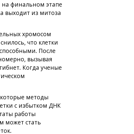
й на финальном этапе
а выходит из митоза
дельных хромосом
нилось, что клетки
еспособными. После
номерно, вызывая
гибнет. Когда ученые
тическом
некоторые методы
етки с избытком ДНК
ьтаты работы
м может стать
ток.