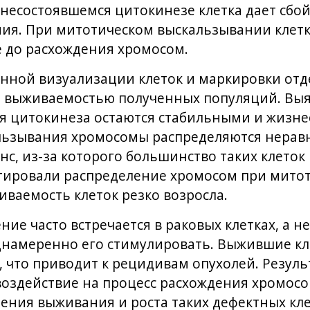
несостоявшемся цитокинезе клетка дает сбо
ия. При митотическом выскальзывании клетк
 до расхождения хромосом.
ной визуализации клеток и маркировки от
а выживаемостью полученных популяций. Выяс
ся цитокинеза остаются стабильными и жизн
льзывания хромосомы распределяются нерав
нс, из-за которого большинство таких клеток 
ктировали распределение хромосом при мито
ваемость клеток резко возросла.
ие часто встречается в раковых клетках, а 
днамеренно его стимулировать. Выжившие кл
 что приводит к рецидивам опухолей. Резул
 воздействие на процесс расхождения хромосо
ния выживания и роста таких дефектных кле