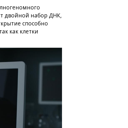
полногеномного
ет двойной набор ДНК,
ткрытие способно
ак как клетки