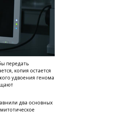
бы передать
ется, копия остается
акого удвоения генома
ащают
равнили два основных
 митотическое