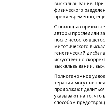
выскальзывание. При 
физического разделен
преждевременно, еще
С помощью прижизнен
авторы проследили з
после несостоявшего
митотического выска
генетический дисбала
искусственно скорре
выскальзывании, выжи
Полногеномное удвоен
терапии могут непре
продолжают делиться,
указывают на то, что
способом предотвраще