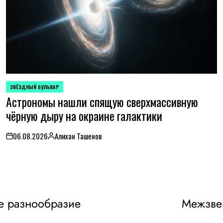
ЗВЁЗДНЫЙ БУЛЬВАР
POSTED
Астрономы нашли спящую сверхмассивную
IN
чёрную дыру на окраине галактики
06.08.2026
Алихан Ташенов
on
Posted
by
е разнообразие
Межзвез