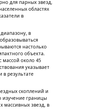
рно для парных звезд,
населенных областях
казатели в
диапазону, в
 образовываться
зрываются настолько
мпактного объекта.
 массой около 45
ествования указывает
и в результате
вездных скоплений и
о изучение границы
х массивных звезд, в