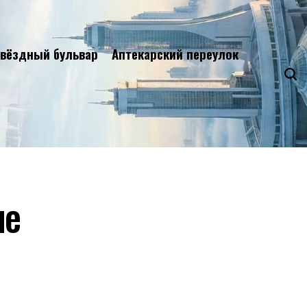
вёздный бульвар
Аптекарский переулок
ие