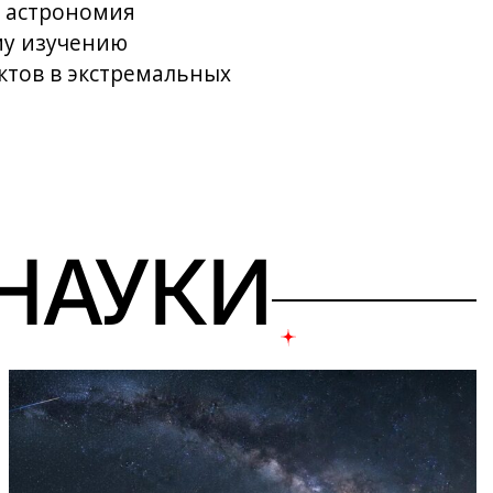
я астрономия
му изучению
ктов в экстремальных
 НАУКИ