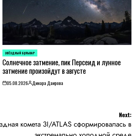
ЗВЁЗДНЫЙ БУЛЬВАР
POSTED
Солнечное затмение, пик Персеид и лунное
IN
затмение произойдут в августе
05.08.2026
Динара Даирова
on
Posted
by
Next:
дная комета 3I/ATLAS сформировалась в
экстремально холодной среде