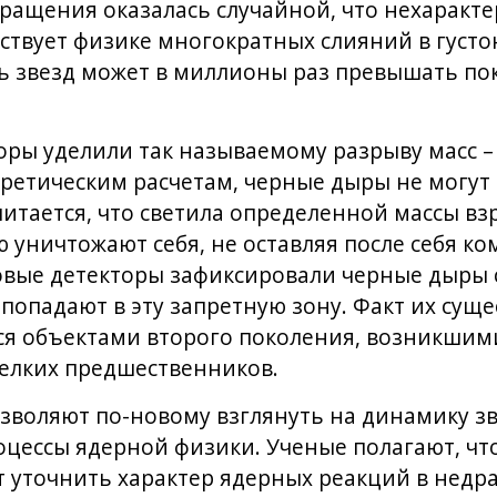
ращения оказалась случайной, что нехаракте
ствует физике многократных слияний в густо
ть звезд может в миллионы раз превышать по
ры уделили так называемому разрыву масс – 
оретическим расчетам, черные дыры не могут
читается, что светила определенной массы в
 уничтожают себя, не оставляя после себя ко
вые детекторы зафиксировали черные дыры с
 попадают в эту запретную зону. Факт их сущ
тся объектами второго поколения, возникшим
елких предшественников.
зволяют по-новому взглянуть на динамику з
цессы ядерной физики. Ученые полагают, чт
 уточнить характер ядерных реакций в недра