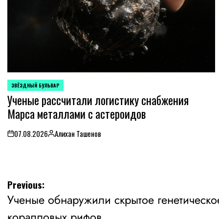
ЗВЁЗДНЫЙ БУЛЬВАР
POSTED
Ученые рассчитали логистику снабжения
IN
Марса металлами с астероидов
07.08.2026
Алихан Ташенов
on
Posted
by
Навигация
Previous:
Ученые обнаружили скрытое генетическо
по
коралловых рифов