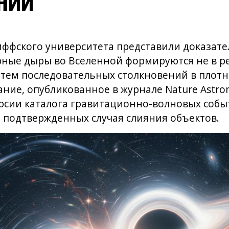
ффского университета представили доказател
ные дыры во Вселенной формируются не в ре
утем последовательных столкновений в плот
ание, опубликованное в журнале Nature Astro
рсии каталога гравитационно-волновых событи
 подтвержденных случая слияния объектов.