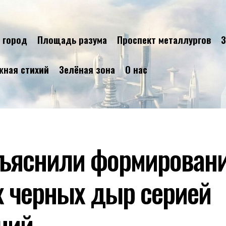
 город
Площадь разума
Проспект металлургов
З
жная стихий
Зелёная зона
О нас
ъяснили формирован
 черных дыр серией
ний