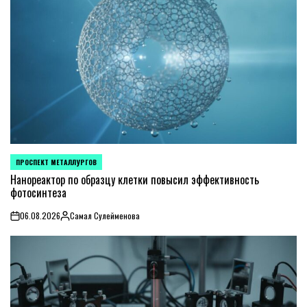
ПРОСПЕКТ МЕТАЛЛУРГОВ
POSTED
IN
Нанореактор по образцу клетки повысил эффективность
фотосинтеза
06.08.2026
Самал Сулейменова
on
Posted
by