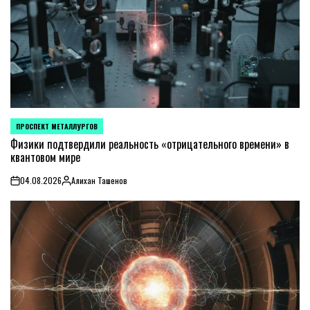
ПРОСПЕКТ МЕТАЛЛУРГОВ
POSTED
IN
Физики подтвердили реальность «отрицательного времени» в
квантовом мире
04.08.2026
Алихан Ташенов
on
Posted
by