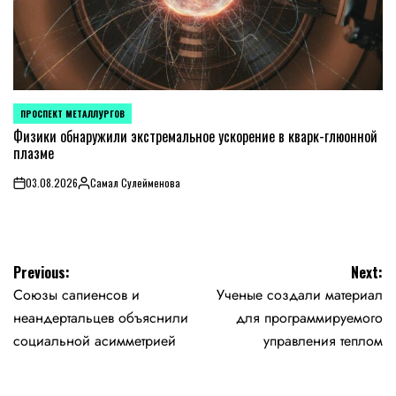
ПРОСПЕКТ МЕТАЛЛУРГОВ
POSTED
IN
Физики обнаружили экстремальное ускорение в кварк-глюонной
плазме
03.08.2026
Самал Сулейменова
on
Posted
by
Навигация
Previous:
Next:
Союзы сапиенсов и
Ученые создали материал
по
неандертальцев объяснили
для программируемого
записям
социальной асимметрией
управления теплом