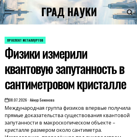
Skip
ГРАД НАУКИ
to
content
ПРОСПЕКТ МЕТАЛЛУРГОВ
POSTED
Физики измерили
IN
квантовую запутанность в
сантиметровом кристалле
08.07.2026
Айнур Бекенова
on
Международная группа физиков впервые получила
прямые доказательства существования квантовой
запутанности в макроскопическом объекте –
кристалле размером около сантиметра.