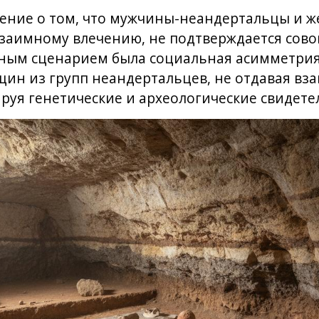
ение о том, что мужчины-неандертальцы и 
взаимному влечению, не подтверждается сов
тным сценарием была социальная асимметрия
щин из групп неандертальцев, не отдавая вза
руя генетические и археологические свидете