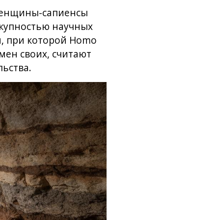
женщины-сапиенсы
окупностью научных
, при которой Homo
мен своих, считают
льства.