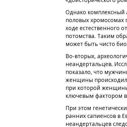
«доисторического ром
Однако комплексный а
половых хромосомах 
ходе естественного о
потомства. Таким обр
может быть чисто био
Во-вторых, археолог
неандертальцев. Иссл
показало, что мужчин
женщины происходили 
при которой женщины
ключевым фактором в
При этом генетически
ранних сапиенсов в Е
неандертальцев следо