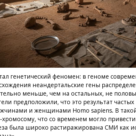
тал генетический феномен: в геноме соврем
схождения неандертальские гены распредел
тельно меньше, чем на остальных, не половы
ели предположили, что это результат частых
жчинами и женщинами Homo sapiens. В такой
-хромосому, что со временем могло привести
еза была широко растиражирована СМИ как и