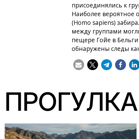
присоединялись к гру
Наиболее вероятное о
(Homo sapiens) забир
между группами могли
пещере Гойе в Бельги
обнаружены следы ка
ПРОГУЛКА