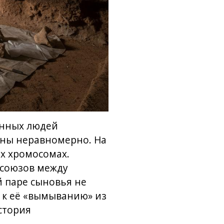
енных людей
ены неравномерно. На
х хромосомах.
 союзов между
 паре сыновья не
 к её «вымыванию» из
стория