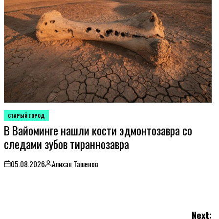
СТАРЫЙ ГОРОД
POSTED
В Вайоминге нашли кости эдмонтозавра со
IN
следами зубов тираннозавра
05.08.2026
Алихан Ташенов
on
Posted
by
Next: