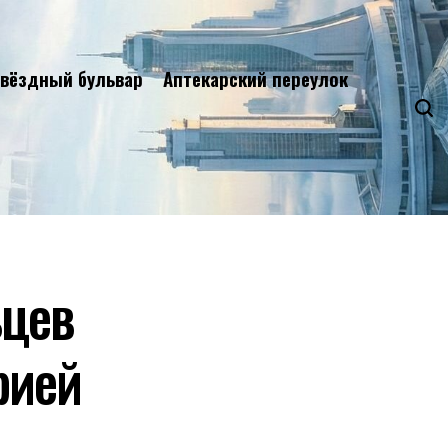
вёздный бульвар
Аптекарский переулок
ьцев
рией