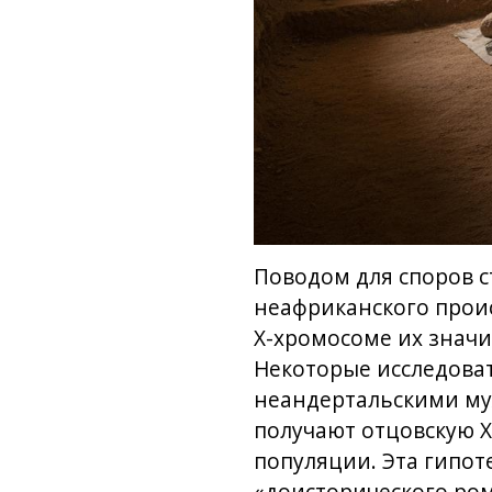
Поводом для споров с
неафриканского прои
Х-хромосоме их значи
Некоторые исследоват
неандертальскими му
получают отцовскую Х
популяции. Эта гипот