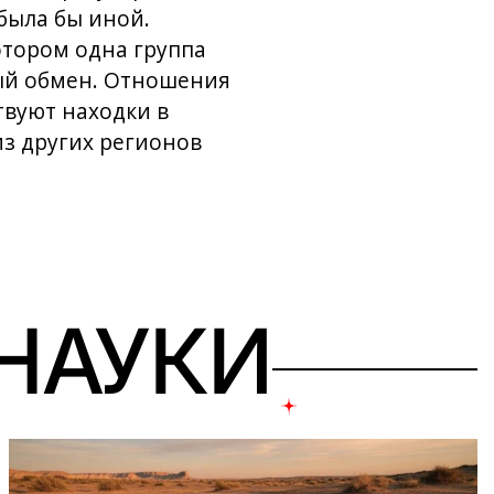
была бы иной.
отором одна группа
ный обмен. Отношения
твуют находки в
из других регионов
 НАУКИ