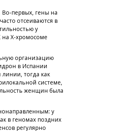
 Во-первых, гены на
часто отсеиваются в
ртильностью у
К на Х-хромосоме
льную организацию
Сидрон в Испании
 линии, тогда как
рилокальной системе,
ильность женщин была
днонаправленным: у
ак в геномах поздних
енсов регулярно