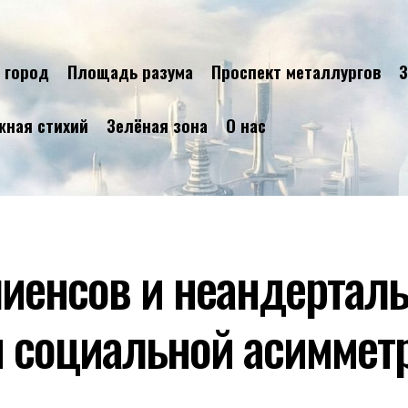
 город
Площадь разума
Проспект металлургов
З
жная стихий
Зелёная зона
О нас
иенсов и неандертал
 социальной асиммет