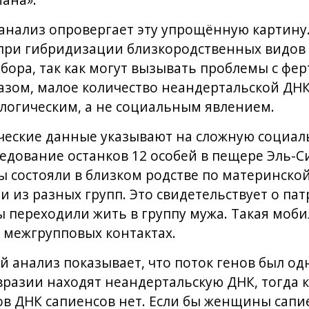
ана».
нализ опровергает эту упрощённую картину.
при гибридизации близкородственных видов 
тбора, так как могут вызывать проблемы с фе
азом, малое количество неандертальской ДН
логическим, а не социальным явлением.
ические данные указывают на сложную социа
едование останков 12 особей в пещере Эль-
ы состояли в близком родстве по материнской
из разных групп. Это свидетельствует о пат
 переходили жить в группу мужа. Такая моб
 межгрупповых контактах.
й анализ показывает, что поток генов был о
вразии находят неандертальскую ДНК, тогда к
в ДНК сапиенсов нет. Если бы женщины сапи