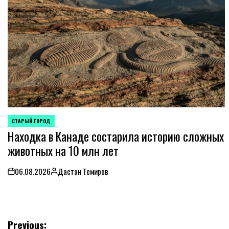
СТАРЫЙ ГОРОД
POSTED
Находка в Канаде состарила историю сложных
IN
животных на 10 млн лет
06.08.2026
Дастан Темиров
on
Posted
by
Навигация
Previous: