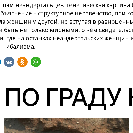
ппам неандертальцев, генетическая картина 
бъяснение – структурное неравенство, при к
ала женщин у другой, не вступая в равноцен
 быть не только мирными, о чём свидетельс
и, где на останках неандертальских женщин 
ннибализма.
 ПО ГРАДУ