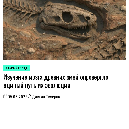
СТАРЫЙ ГОРОД
POSTED
Изучение мозга древних змей опровергло
IN
единый путь их эволюции
05.08.2026
Дастан Темиров
on
Posted
by