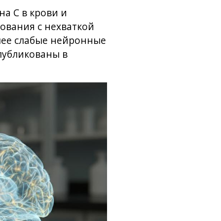
а C в крови и
дования с нехваткой
лее слабые нейронные
публикованы в