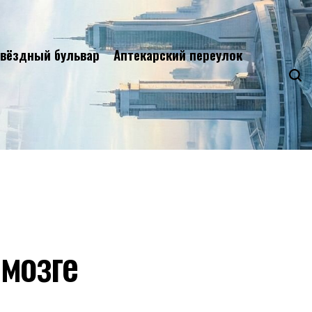
вёздный бульвар
Аптекарский переулок
мозге