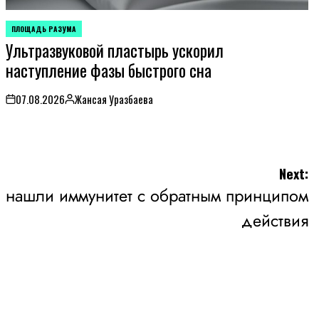
ПЛОЩАДЬ РАЗУМА
POSTED
Ультразвуковой пластырь ускорил
IN
наступление фазы быстрого сна
07.08.2026
Жансая Уразбаева
on
Posted
by
Next:
в нашли иммунитет с обратным принципом
действия