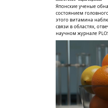
on
Японские ученые обна
состоянием головного
этого витамина набл
связи в областях, от
научном журнале PLO