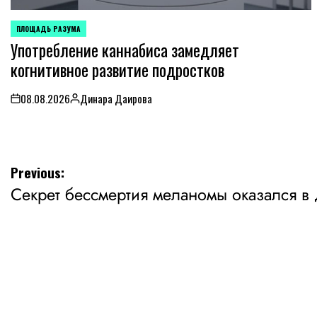
ПЛОЩАДЬ РАЗУМА
POSTED
Употребление каннабиса замедляет
IN
когнитивное развитие подростков
08.08.2026
Динара Даирова
on
Posted
by
Навигация
Previous:
Секрет бессмертия меланомы оказался в 
по
записям