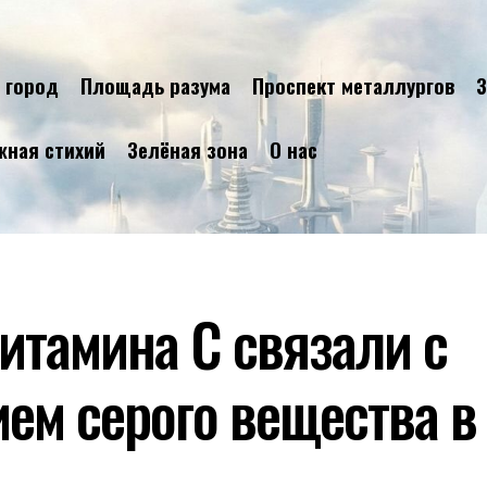
 город
Площадь разума
Проспект металлургов
З
жная стихий
Зелёная зона
О нас
итамина C связали с
ем серого вещества в 