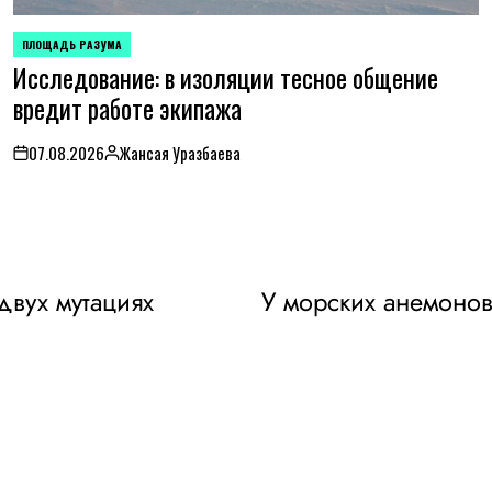
ПЛОЩАДЬ РАЗУМА
POSTED
Исследование: в изоляции тесное общение
IN
вредит работе экипажа
07.08.2026
Жансая Уразбаева
on
Posted
by
двух мутациях
У морских анемоно