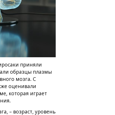
Хиросаки приняли
овали образцы плазмы
вного мозга. С
кже оценивали
ме, которая играет
ния.
а, – возраст, уровень