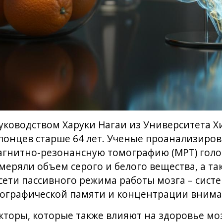
уководством Харуки Нагаи из Университета 
 японцев старше 64 лет. Ученые проанализир
агнитно-резонансную томографию (МРТ) голо
еряли объем серого и белого вещества, а та
сети пассивного режима работы мозга – систе
иографической памяти и концентрации внима
кторы, которые также влияют на здоровье мозг