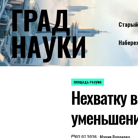
ГРАД
Skip
to
content
Старый
НАУКИ
Набере
ПЛОЩАДЬ РАЗУМА
POSTED
Нехватку в
IN
уменьшени
02.07.2026
Мария Воронова