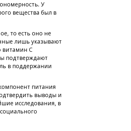
кономерность. У
ого вещества был в
е, то есть оно не
нные лишь указывают
о витамин C
ты подтверждают
оль в поддержании
н компонент питания
подтвердить выводы и
йшие исследования, в
 социального