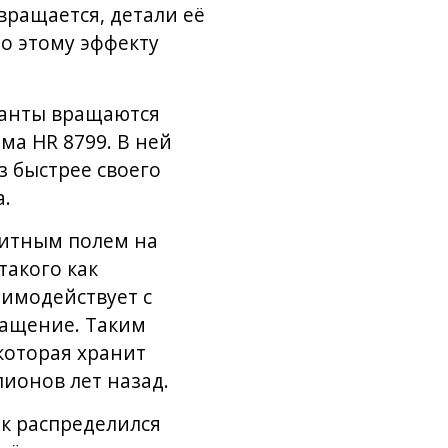
вращается, детали её
о этому эффекту
иганты вращаются
ма HR 8799. В ней
з быстрее своего
а.
нитным полем на
такого как
аимодействует с
ращение. Таким
которая хранит
ионов лет назад.
к распределился