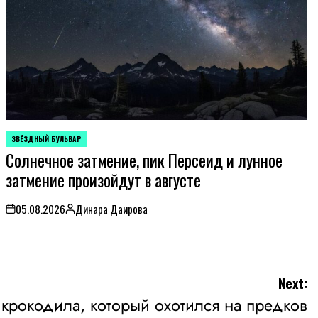
ЗВЁЗДНЫЙ БУЛЬВАР
POSTED
Солнечное затмение, пик Персеид и лунное
IN
затмение произойдут в августе
05.08.2026
Динара Даирова
on
Posted
by
Next:
крокодила, который охотился на предков