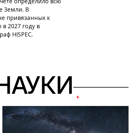
чёте определило всю
е Земли. В
не привязанных к
 в 2027 году в
раф HISPEC.
 НАУКИ