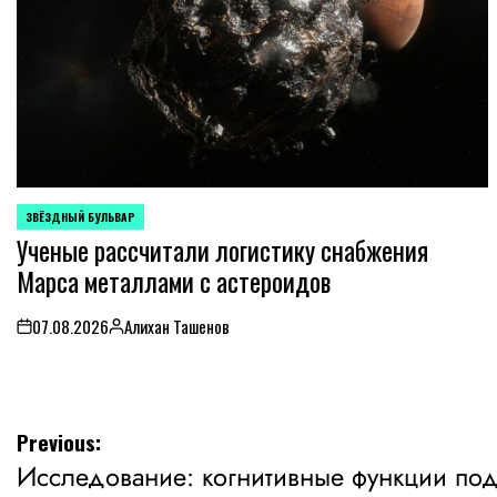
ЗВЁЗДНЫЙ БУЛЬВАР
POSTED
Ученые рассчитали логистику снабжения
IN
Марса металлами с астероидов
07.08.2026
Алихан Ташенов
on
Posted
by
Навигация
Previous:
Исследование: когнитивные функции по