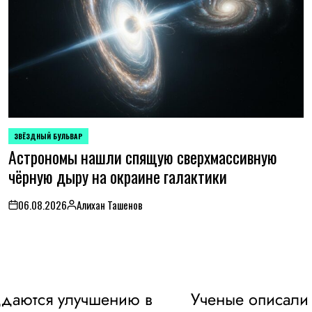
ЗВЁЗДНЫЙ БУЛЬВАР
POSTED
Астрономы нашли спящую сверхмассивную
IN
чёрную дыру на окраине галактики
06.08.2026
Алихан Ташенов
on
Posted
by
ддаются улучшению в
Ученые описали 