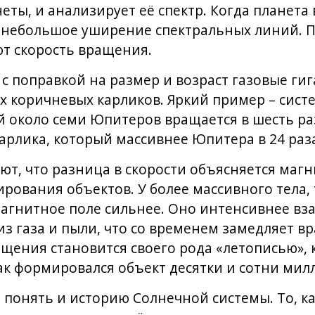
еты, и анализирует её спектр. Когда планета 
небольшое уширение спектральных линий. П
т скорость вращения.
 с поправкой на размер и возраст газовые г
х коричневых карликов. Яркий пример – систе
й около семи Юпитеров вращается в шесть ра
карлика, который массивнее Юпитера в 24 раз
ют, что разница в скорости объясняется маг
рования объектов. У более массивного тела, 
агнитное поле сильнее. Оно интенсивнее вз
 газа и пыли, что со временем замедляет в
ащения становится своего рода «летописью», 
к формировался объект десятки и сотни милл
понять и историю Солнечной системы. То, ка