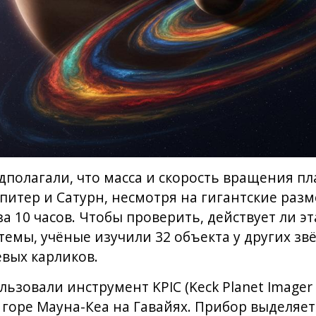
полагали, что масса и скорость вращения пл
итер и Сатурн, несмотря на гигантские раз
а 10 часов. Чтобы проверить, действует ли э
емы, учёные изучили 32 объекта у других звё
евых карликов.
зовали инструмент KPIC (Keck Planet Imager a
 горе Мауна-Кеа на Гавайях. Прибор выделяет