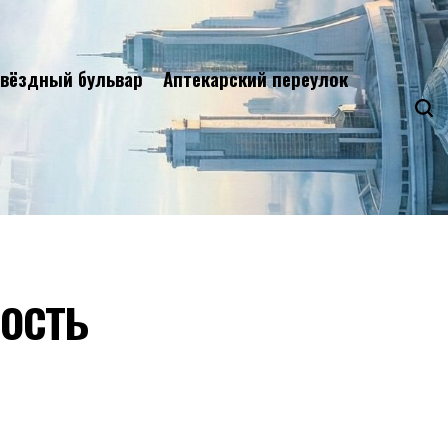
вёздный бульвар
Аптекарский переулок
ость