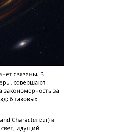
анет связаны. В
меры, совершают
та закономерность за
зд: 6 газовых
nd Characterizer) в
 свет, идущий