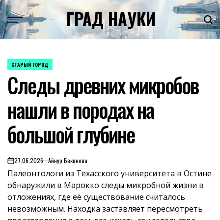
Skip
ГРАД НАУКИ
to
content
СТАРЫЙ ГОРОД
POSTED
Следы древних микробов
IN
нашли в породах на
большой глубине
27.06.2026
Айнур Бекенова
on
Палеонтологи из Техасского университета в Остине
обнаружили в Марокко следы микробной жизни в
отложениях, где её существование считалось
невозможным. Находка заставляет пересмотреть