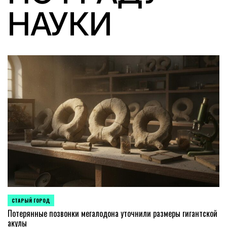
НАУКИ
СТАРЫЙ ГОРОД
POSTED
IN
Потерянные позвонки мегалодона уточнили размеры гигантской
акулы