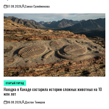
07.08.2026
Самал Сулейменова
on
Posted
by
СТАРЫЙ ГОРОД
POSTED
IN
Находка в Канаде состарила историю сложных животных на 10
млн лет
06.08.2026
Дастан Темиров
on
Posted
by