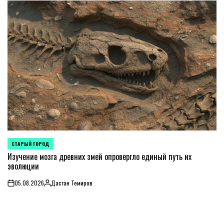
СТАРЫЙ ГОРОД
POSTED
IN
Изучение мозга древних змей опровергло единый путь их
эволюции
05.08.2026
Дастан Темиров
on
Posted
by