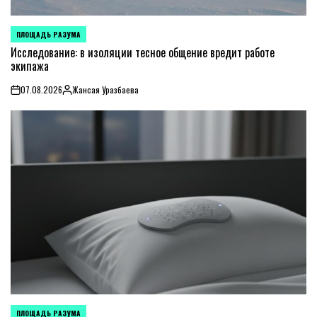
ПЛОЩАДЬ РАЗУМА
POSTED
IN
Исследование: в изоляции тесное общение вредит работе
экипажа
07.08.2026
Жансая Уразбаева
on
Posted
by
ПЛОЩАДЬ РАЗУМА