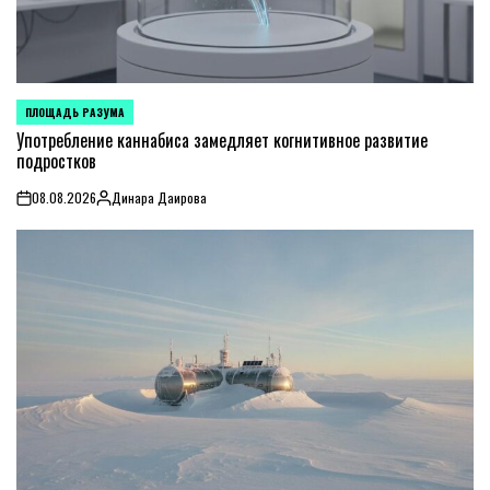
ПЛОЩАДЬ РАЗУМА
POSTED
IN
Употребление каннабиса замедляет когнитивное развитие
подростков
08.08.2026
Динара Даирова
on
Posted
by