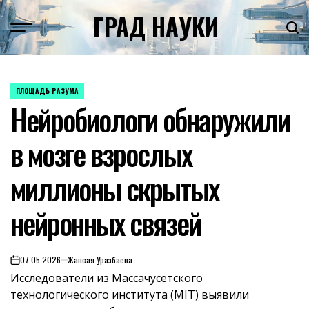
Skip
ГРАД НАУКИ
to
content
ПЛОЩАДЬ РАЗУМА
POSTED
Нейробиологи обнаружили
IN
в мозге взрослых
миллионы скрытых
нейронных связей
07.05.2026
Жансая Уразбаева
on
Исследователи из Массачусетского
технологического института (MIT) выявили