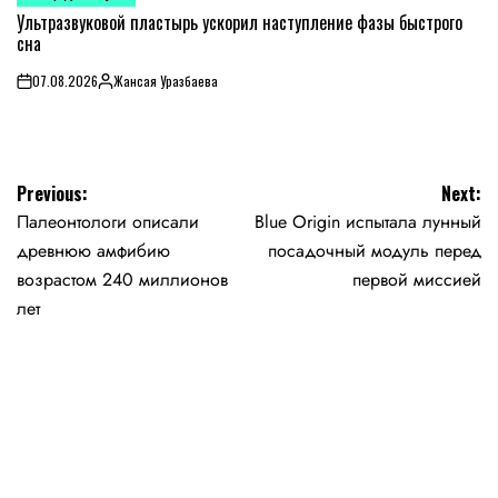
POSTED
IN
Ультразвуковой пластырь ускорил наступление фазы быстрого
сна
07.08.2026
Жансая Уразбаева
on
Posted
by
Навигация
Previous:
Next:
Палеонтологи описали
Blue Origin испытала лунный
по
древнюю амфибию
посадочный модуль перед
записям
возрастом 240 миллионов
первой миссией
лет