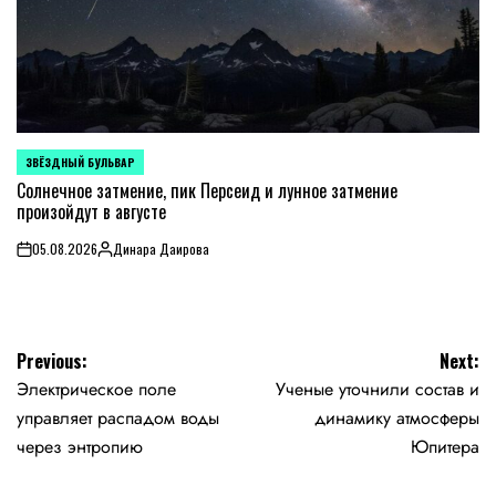
ЗВЁЗДНЫЙ БУЛЬВАР
POSTED
IN
Солнечное затмение, пик Персеид и лунное затмение
произойдут в августе
05.08.2026
Динара Даирова
on
Posted
by
Навигация
Previous:
Next:
Электрическое поле
Ученые уточнили состав и
по
управляет распадом воды
динамику атмосферы
записям
через энтропию
Юпитера