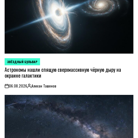
ЗВЁЗДНЫЙ БУЛЬВАР
POSTED
IN
Астрономы нашли спящую сверхмассивную чёрную дыру на
окраине галактики
06.08.2026
Алихан Ташенов
on
Posted
by