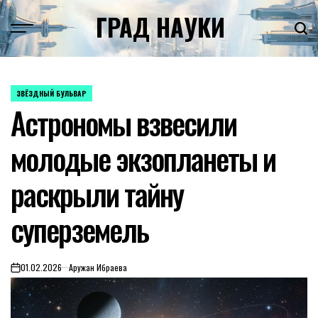
Skip
ГРАД НАУКИ
to
content
ЗВЁЗДНЫЙ БУЛЬВАР
POSTED
Астрономы взвесили
IN
молодые экзопланеты и
раскрыли тайну
суперземель
01.02.2026
Аружан Ибраева
on