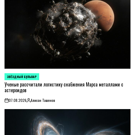
ЗВЁЗДНЫЙ БУЛЬВАР
POSTED
IN
Ученые рассчитали логистику снабжения Марса металлами с
астероидов
07.08.2026
Алихан Ташенов
on
Posted
by