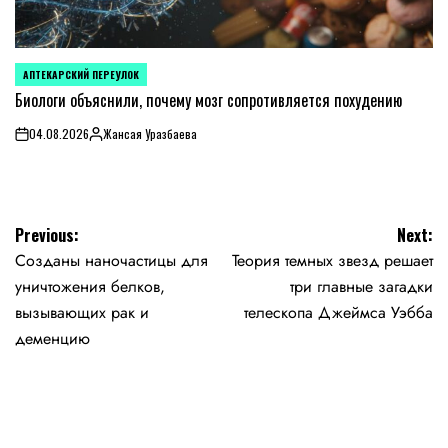
АПТЕКАРСКИЙ ПЕРЕУЛОК
POSTED
IN
Биологи объяснили, почему мозг сопротивляется похудению
04.08.2026
Жансая Уразбаева
on
Posted
by
Навигация
Previous:
Next:
Созданы наночастицы для
Теория темных звезд решает
по
уничтожения белков,
три главные загадки
записям
вызывающих рак и
телескопа Джеймса Уэбба
деменцию