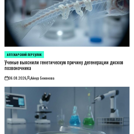
АПТЕКАРСКИЙ ПЕРЕУЛОК
POSTED
IN
Ученые выяснили генетическую причину дегенерации дисков
позвоночника
06.08.2026
Айнур Бекенова
on
Posted
by