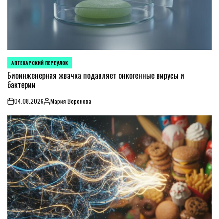
АПТЕКАРСКИЙ ПЕРЕУЛОК
POSTED
IN
Биоинженерная жвачка подавляет онкогенные вирусы и
бактерии
04.08.2026
Мария Воронова
on
Posted
by