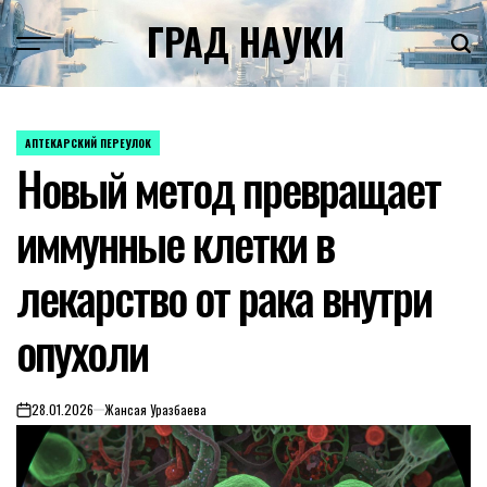
Skip
ГРАД НАУКИ
to
content
АПТЕКАРСКИЙ ПЕРЕУЛОК
POSTED
Новый метод превращает
IN
иммунные клетки в
лекарство от рака внутри
опухоли
28.01.2026
Жансая Уразбаева
on