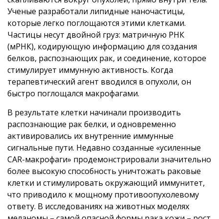
Ученые разработали липидные наночастицы,
которые легко поглощаются этими клетками.
Частицы несут двойной груз: матричную РНК
(мРНК), кодирующую информацию для создания
белков, распознающих рак, и соединение, которое
стимулирует иммунную активность. Когда
терапевтический агент вводился в опухоли, он
быстро поглощался макрофагами.
В результате клетки начинали производить
распознающие рак белки, и одновременно
активировались их внутренние иммунные
сигнальные пути. Недавно созданные «усиленные
CAR-макрофаги» продемонстрировали значительно
более высокую способность уничтожать раковые
клетки и стимулировать окружающий иммунитет,
что приводило к мощному противоопухолевому
ответу. В исследованиях на животных моделях
меланомы – самой опасной формы рака кожи – рост