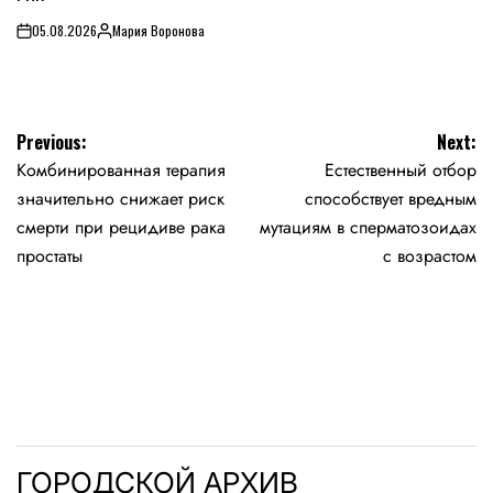
05.08.2026
Мария Воронова
on
Posted
by
Навигация
Previous:
Next:
Комбинированная терапия
Естественный отбор
по
значительно снижает риск
способствует вредным
записям
смерти при рецидиве рака
мутациям в сперматозоидах
простаты
с возрастом
ГОРОДСКОЙ АРХИВ