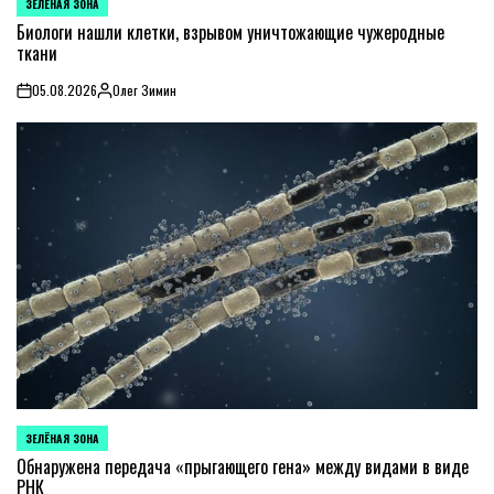
ЗЕЛЁНАЯ ЗОНА
POSTED
IN
Биологи нашли клетки, взрывом уничтожающие чужеродные
ткани
05.08.2026
Олег Зимин
on
Posted
by
ЗЕЛЁНАЯ ЗОНА
POSTED
IN
Обнаружена передача «прыгающего гена» между видами в виде
РНК