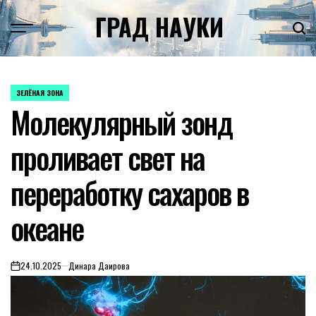
Skip
ГРАД НАУКИ
to
content
ЗЕЛЁНАЯ ЗОНА
POSTED
Молекулярный зонд
IN
проливает свет на
переработку сахаров в
океане
24.10.2025
Динара Даирова
on