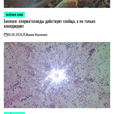
ЗЕЛЁНАЯ ЗОНА
POSTED
IN
Биологи: сперматозоиды действуют сообща, а не только
конкурируют
06.08.2026
Мария Воронова
on
Posted
by