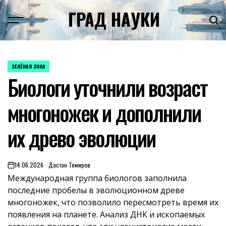
Skip
ГРАД НАУКИ
to
content
ЗЕЛЁНАЯ ЗОНА
POSTED
Биологи уточнили возраст
IN
многоножек и дополнили
их древо эволюции
14.06.2026
Дастан Темиров
on
Международная группа биологов заполнила
последние пробелы в эволюционном древе
многоножек, что позволило пересмотреть время их
появления на планете. Анализ ДНК и ископаемых