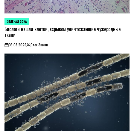
ЗЕЛЁНАЯ ЗОНА
POSTED
IN
Биологи нашли клетки, взрывом уничтожающие чужеродные
ткани
05.08.2026
Олег Зимин
on
Posted
by