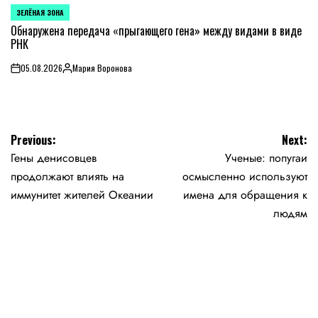
ЗЕЛЁНАЯ ЗОНА
POSTED
IN
Обнаружена передача «прыгающего гена» между видами в виде
РНК
05.08.2026
Мария Воронова
on
Posted
by
Навигация
Previous:
Next:
Гены денисовцев
Ученые: попугаи
по
продолжают влиять на
осмысленно используют
записям
иммунитет жителей Океании
имена для обращения к
людям