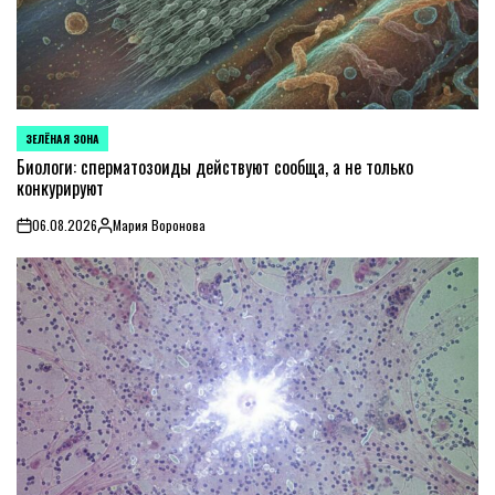
ЗЕЛЁНАЯ ЗОНА
POSTED
IN
Биологи: сперматозоиды действуют сообща, а не только
конкурируют
06.08.2026
Мария Воронова
on
Posted
by