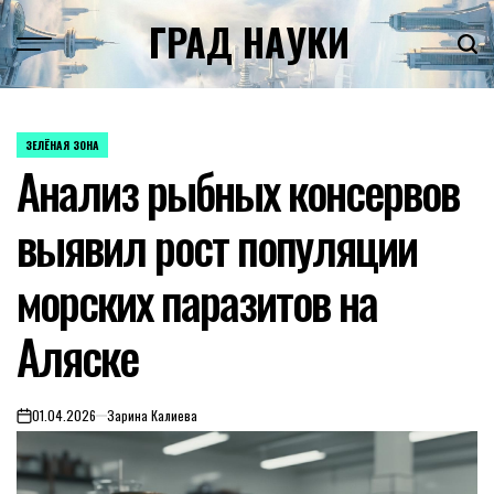
Skip
ГРАД НАУКИ
to
content
ЗЕЛЁНАЯ ЗОНА
POSTED
Анализ рыбных консервов
IN
выявил рост популяции
морских паразитов на
Аляске
01.04.2026
Зарина Калиева
on