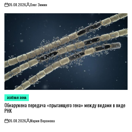
05.08.2026
Олег Зимин
on
Posted
by
ЗЕЛЁНАЯ ЗОНА
POSTED
IN
Обнаружена передача «прыгающего гена» между видами в виде
РНК
05.08.2026
Мария Воронова
on
Posted
by