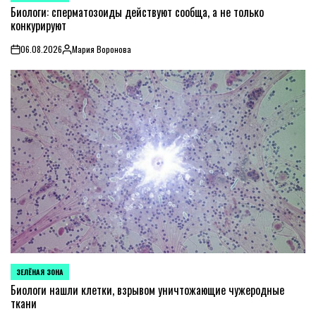
IN
Биологи: сперматозоиды действуют сообща, а не только
конкурируют
06.08.2026
Мария Воронова
on
Posted
by
ЗЕЛЁНАЯ ЗОНА
POSTED
IN
Биологи нашли клетки, взрывом уничтожающие чужеродные
ткани