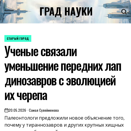
Skip
ГРАД НАУКИ
to
content
СТАРЫЙ ГОРОД
POSTED
Ученые связали
IN
уменьшение передних лап
динозавров с эволюцией
их черепа
20.05.2026
Самал Сулейменова
on
Палеонтологи предложили новое объяснение того,
почему у тираннозавров и других крупных хищных