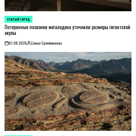
СТАРЫЙ ГОРОД
POSTED
IN
Потерянные позвонки мегалодона уточнили размеры гигантской
акулы
07.08.2026
Самал Сулейменова
on
Posted
by