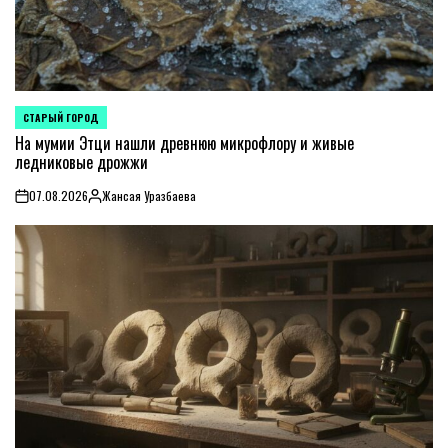
СТАРЫЙ ГОРОД
POSTED
IN
На мумии Этци нашли древнюю микрофлору и живые
ледниковые дрожжи
07.08.2026
Жансая Уразбаева
on
Posted
by