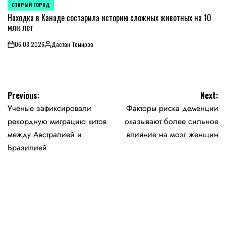
СТАРЫЙ ГОРОД
POSTED
IN
Находка в Канаде состарила историю сложных животных на 10
млн лет
06.08.2026
Дастан Темиров
on
Posted
by
Навигация
Previous:
Next:
Ученые зафиксировали
Факторы риска деменции
по
рекордную миграцию китов
оказывают более сильное
записям
между Австралией и
влияние на мозг женщин
Бразилией