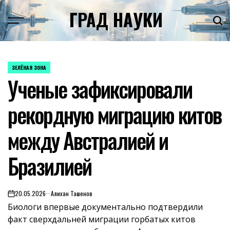
Skip
ГРАД НАУКИ
to
content
ЗЕЛЁНАЯ ЗОНА
POSTED
Ученые зафиксировали
IN
рекордную миграцию китов
между Австралией и
Бразилией
20.05.2026
Алихан Ташенов
on
Биологи впервые документально подтвердили
факт сверхдальней миграции горбатых китов