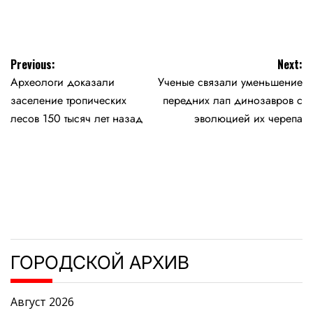
by
Навигация
Previous:
Next:
Археологи доказали
Ученые связали уменьшение
по
заселение тропических
передних лап динозавров с
записям
лесов 150 тысяч лет назад
эволюцией их черепа
ГОРОДСКОЙ АРХИВ
Август 2026