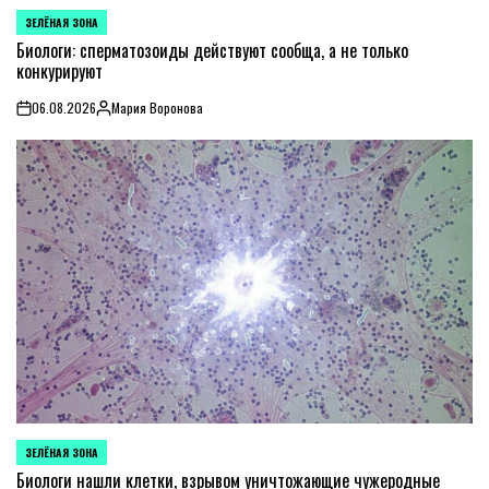
ЗЕЛЁНАЯ ЗОНА
POSTED
IN
Биологи: сперматозоиды действуют сообща, а не только
конкурируют
06.08.2026
Мария Воронова
on
Posted
by
ЗЕЛЁНАЯ ЗОНА
POSTED
IN
Биологи нашли клетки, взрывом уничтожающие чужеродные