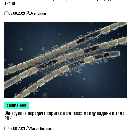
ткани
05.08.2026
Олег Зимин
on
Posted
by
ЗЕЛЁНАЯ ЗОНА
POSTED
IN
Обнаружена передача «прыгающего гена» между видами в виде
РНК
05.08.2026
Мария Воронова
on
Posted