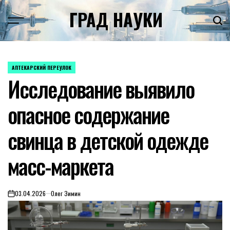
Skip
ГРАД НАУКИ
to
content
АПТЕКАРСКИЙ ПЕРЕУЛОК
POSTED
Исследование выявило
IN
опасное содержание
свинца в детской одежде
масс-маркета
03.04.2026
Олег Зимин
on