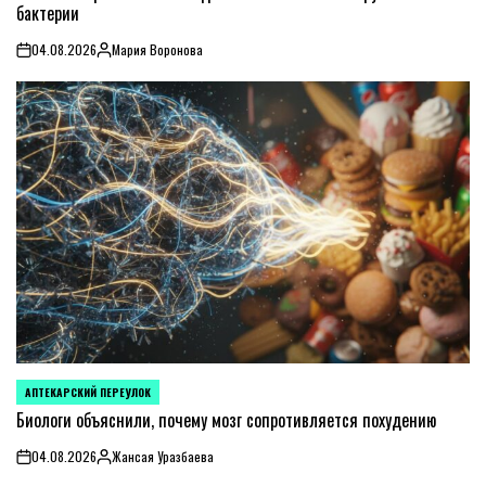
бактерии
04.08.2026
Мария Воронова
on
Posted
by
АПТЕКАРСКИЙ ПЕРЕУЛОК
POSTED
IN
Биологи объяснили, почему мозг сопротивляется похудению
04.08.2026
Жансая Уразбаева
on
Posted
by