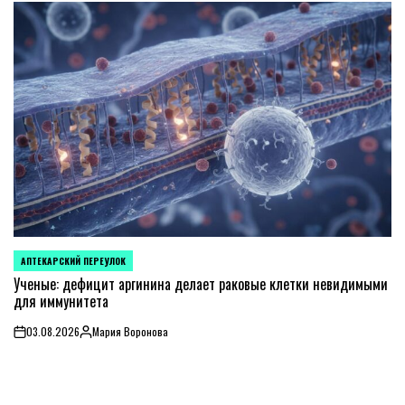
АПТЕКАРСКИЙ ПЕРЕУЛОК
POSTED
IN
Ученые: дефицит аргинина делает раковые клетки невидимыми
для иммунитета
03.08.2026
Мария Воронова
on
Posted
by