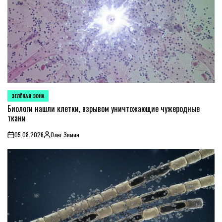
ЗЕЛЁНАЯ ЗОНА
POSTED
IN
Биологи нашли клетки, взрывом уничтожающие чужеродные
ткани
05.08.2026
Олег Зимин
on
Posted
by