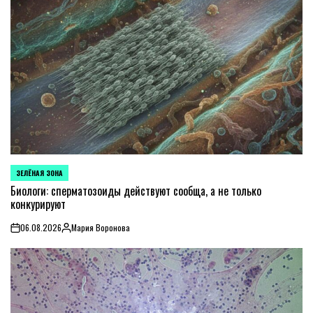
ЗЕЛЁНАЯ ЗОНА
POSTED
IN
Биологи: сперматозоиды действуют сообща, а не только
конкурируют
06.08.2026
Мария Воронова
on
Posted
by