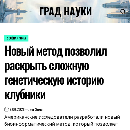
Skip
ГРАД НАУКИ
to
content
ЗЕЛЁНАЯ ЗОНА
POSTED
Новый метод позволил
IN
раскрыть сложную
генетическую историю
клубники
19.06.2026
Олег Зимин
on
Американские исследователи разработали новый
биоинформатический метод, который позволяет