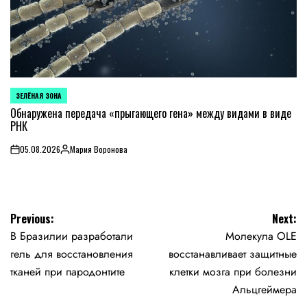
ЗЕЛЁНАЯ ЗОНА
POSTED
IN
Обнаружена передача «прыгающего гена» между видами в виде
РНК
05.08.2026
Мария Воронова
on
Posted
by
Навигация
Previous:
Next:
В Бразилии разработали
Молекула OLE
по
гель для восстановления
восстанавливает защитные
записям
тканей при пародонтите
клетки мозга при болезни
Альцгеймера