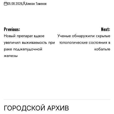
05.08.2026
Алихан Ташенов
on
Posted
by
Навигация
Previous:
Next:
Новый препарат вдвое
Ученые обнаружили скрытые
по
увеличил выживаемость при
топологические состояния в
записям
раке поджелудочной
кобальте
железы
ГОРОДСКОЙ АРХИВ