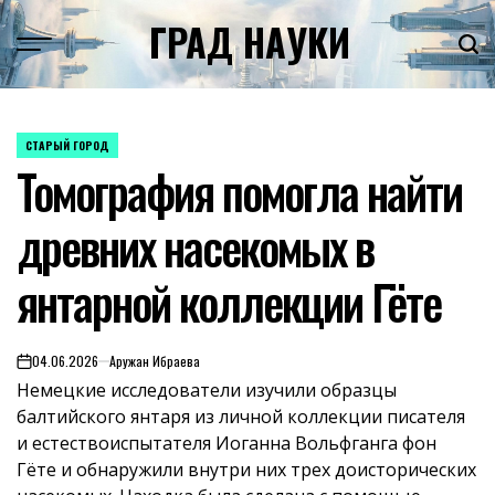
Skip
ГРАД НАУКИ
to
content
СТАРЫЙ ГОРОД
POSTED
Томография помогла найти
IN
древних насекомых в
янтарной коллекции Гёте
04.06.2026
Аружан Ибраева
on
Немецкие исследователи изучили образцы
балтийского янтаря из личной коллекции писателя
и естествоиспытателя Иоганна Вольфганга фон
Гёте и обнаружили внутри них трех доисторических