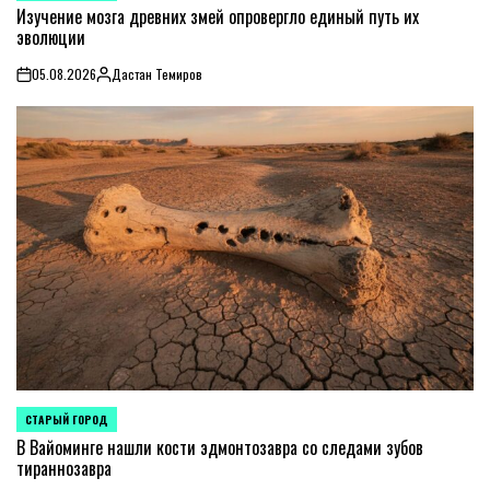
IN
Изучение мозга древних змей опровергло единый путь их
эволюции
05.08.2026
Дастан Темиров
on
Posted
by
СТАРЫЙ ГОРОД
POSTED
IN
В Вайоминге нашли кости эдмонтозавра со следами зубов
тираннозавра