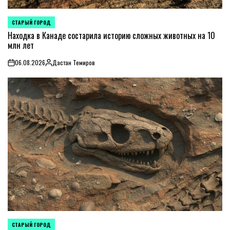
СТАРЫЙ ГОРОД
POSTED
IN
Находка в Канаде состарила историю сложных животных на 10
млн лет
06.08.2026
Дастан Темиров
on
Posted
by
СТАРЫЙ ГОРОД
POSTED