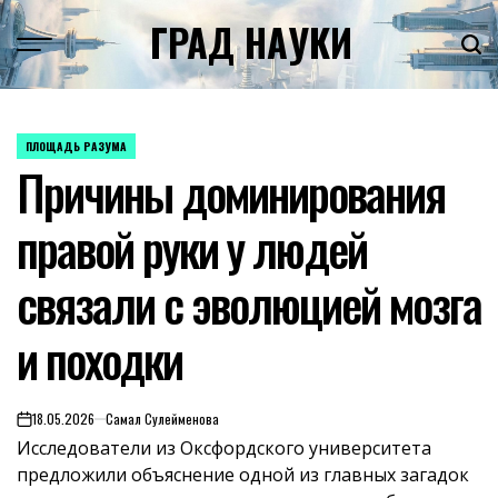
Skip
ГРАД НАУКИ
to
content
ПЛОЩАДЬ РАЗУМА
POSTED
Причины доминирования
IN
правой руки у людей
связали с эволюцией мозга
и походки
18.05.2026
Самал Сулейменова
on
Исследователи из Оксфордского университета
предложили объяснение одной из главных загадок