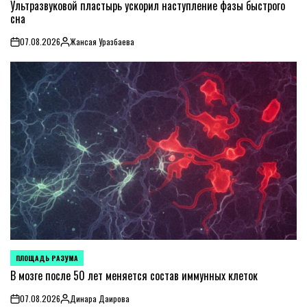
IN
Ультразвуковой пластырь ускорил наступление фазы быстрого
сна
07.08.2026
Жансая Уразбаева
on
Posted
by
ПЛОЩАДЬ РАЗУМА
POSTED
IN
В мозге после 50 лет меняется состав иммунных клеток
07.08.2026
Динара Даирова
on
Posted