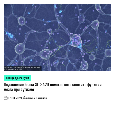
by
ПЛОЩАДЬ РАЗУМА
POSTED
IN
Подавление белка SLC6A20 помогло восстановить функции
мозга при аутизме
07.08.2026
Алихан Ташенов
on
Posted
by