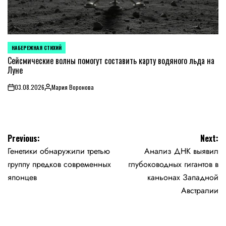
НАБЕРЕЖНАЯ СТИХИЙ
POSTED
IN
Сейсмические волны помогут составить карту водяного льда на
Луне
03.08.2026
Мария Воронова
on
Posted
by
Навигация
Previous:
Next:
Генетики обнаружили третью
Анализ ДНК выявил
по
группу предков современных
глубоководных гигантов в
записям
японцев
каньонах Западной
Австралии