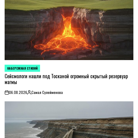
НАБЕРЕЖНАЯ СТИХИЙ
POSTED
IN
Сейсмологи нашли под Тосканой огромный скрытый резервуар
магмы
06.08.2026
Самал Сулейменова
on
Posted
by