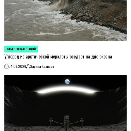
НАБЕРЕЖНАЯ СТИХИЙ
POSTED
IN
Углерод из арктической мерзлоты оседает на дне океана
04.08.2026
Зарина Калиева
on
Posted
by