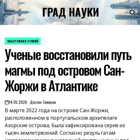
Skip
ГРАД НАУКИ
to
content
НАБЕРЕЖНАЯ СТИХИЙ
POSTED
Ученые восстановили путь
IN
магмы под островом Сан-
Жоржи в Атлантике
14.05.2026
Дастан Темиров
on
В марте 2022 года на острове Сан-Жоржи,
расположенном в португальском архипелаге
Азорские острова, была зафиксирована серия из
тысяч землетрясений. Согласно результатам