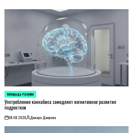
ПЛОЩАДЬ РАЗУМА
POSTED
IN
Употребление каннабиса замедляет когнитивное развитие
подростков
08.08.2026
Динара Даирова
on
Posted
by