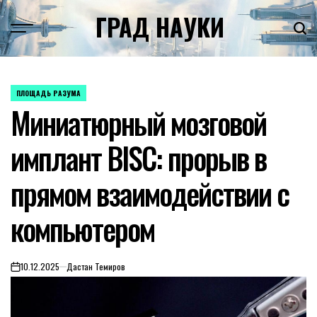
Skip
ГРАД НАУКИ
to
content
ПЛОЩАДЬ РАЗУМА
POSTED
Миниатюрный мозговой
IN
имплант BISC: прорыв в
прямом взаимодействии с
компьютером
10.12.2025
Дастан Темиров
on