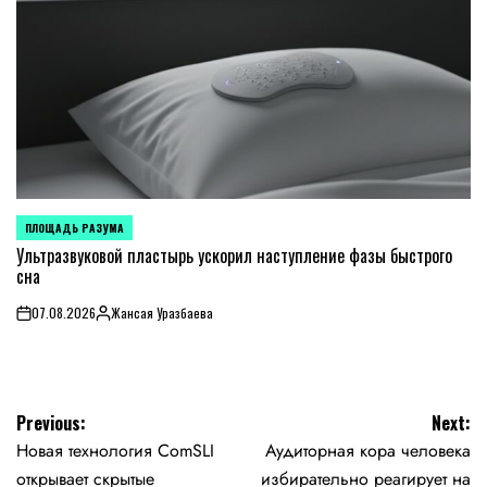
ПЛОЩАДЬ РАЗУМА
POSTED
IN
Ультразвуковой пластырь ускорил наступление фазы быстрого
сна
07.08.2026
Жансая Уразбаева
on
Posted
by
Навигация
Previous:
Next:
Новая технология ComSLI
Аудиторная кора человека
по
открывает скрытые
избирательно реагирует на