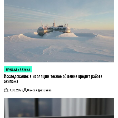
ПЛОЩАДЬ РАЗУМА
POSTED
IN
Исследование: в изоляции тесное общение вредит работе
экипажа
07.08.2026
Жансая Уразбаева
on
Posted
by