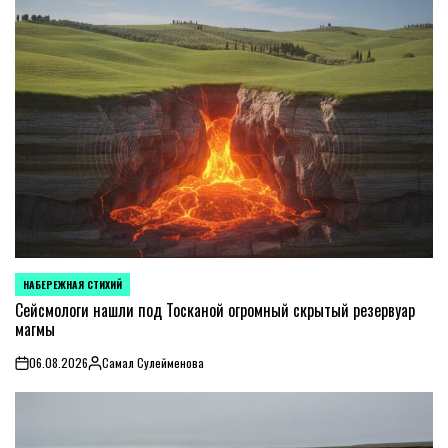
НАБЕРЕЖНАЯ СТИХИЙ
POSTED
IN
Сейсмологи нашли под Тосканой огромный скрытый резервуар
магмы
06.08.2026
Самал Сулейменова
on
Posted
by