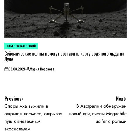
НАБЕРЕЖНАЯ СТИХИЙ
POSTED
IN
Сейсмические волны помогут составить карту водяного льда на
Луне
03.08.2026
Мария Воронова
on
Posted
by
Навигация
Previous:
Next:
Споры мха выжили в
В Австралии обнаружен
по
открытом космосе, открывая
новый вид пчелы Megachile
записям
путь к внеземным
lucifer с рогами
экосистемам