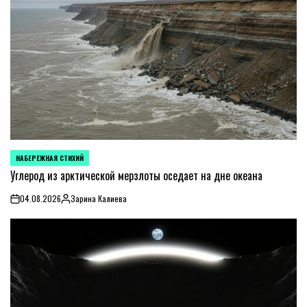
НАБЕРЕЖНАЯ СТИХИЙ
POSTED
IN
Углерод из арктической мерзлоты оседает на дне океана
04.08.2026
Зарина Калиева
on
Posted
by