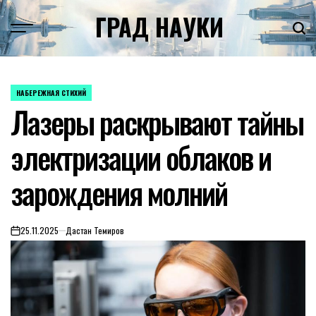
Skip
ГРАД НАУКИ
to
content
НАБЕРЕЖНАЯ СТИХИЙ
POSTED
Лазеры раскрывают тайны
IN
электризации облаков и
зарождения молний
25.11.2025
Дастан Темиров
on