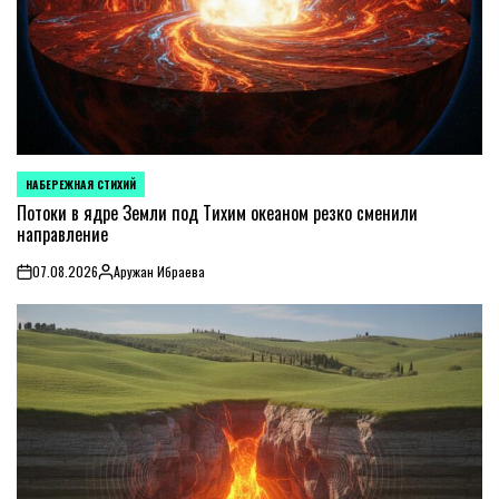
НАБЕРЕЖНАЯ СТИХИЙ
POSTED
IN
Потоки в ядре Земли под Тихим океаном резко сменили
направление
07.08.2026
Аружан Ибраева
on
Posted
by