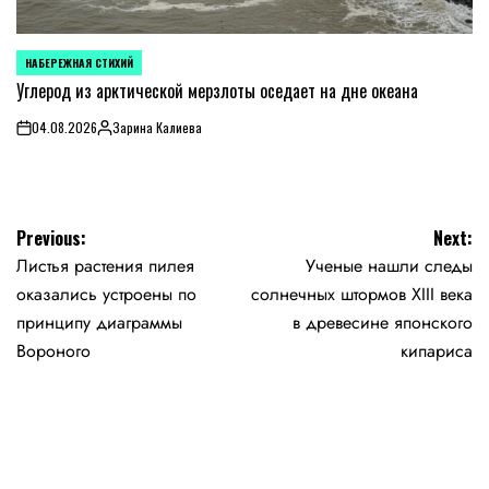
НАБЕРЕЖНАЯ СТИХИЙ
POSTED
IN
Углерод из арктической мерзлоты оседает на дне океана
04.08.2026
Зарина Калиева
on
Posted
by
Навигация
Previous:
Next:
Листья растения пилея
Ученые нашли следы
по
оказались устроены по
солнечных штормов XIII века
записям
принципу диаграммы
в древесине японского
Вороного
кипариса