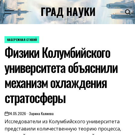
Skip
ГРАД НАУКИ
to
content
НАБЕРЕЖНАЯ СТИХИЙ
POSTED
Физики Колумбийского
IN
университета объяснили
механизм охлаждения
стратосферы
14.05.2026
Зарина Калиева
on
Исследователи из Колумбийского университета
представили количественную теорию процесса,