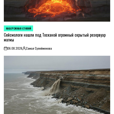
НАБЕРЕЖНАЯ СТИХИЙ
POSTED
IN
Сейсмологи нашли под Тосканой огромный скрытый резервуар
магмы
06.08.2026
Самал Сулейменова
on
Posted
by