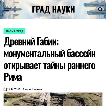
Skip
ГРАД НАУКИ
to
content
СТАРЫЙ ГОРОД
POSTED
Древний Габии:
IN
монументальный бассейн
открывает тайны раннего
Рима
02.12.2025
Алихан Ташенов
on