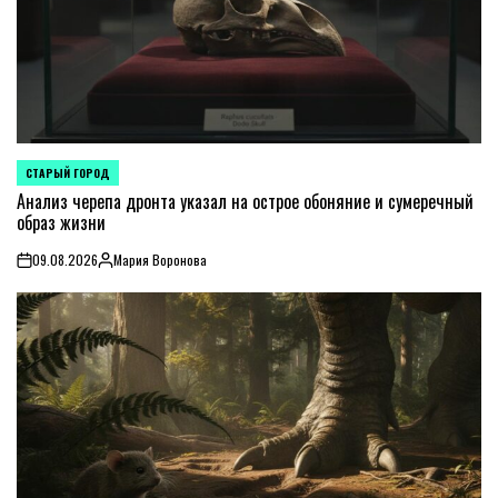
СТАРЫЙ ГОРОД
POSTED
IN
Анализ черепа дронта указал на острое обоняние и сумеречный
образ жизни
09.08.2026
Мария Воронова
on
Posted
by