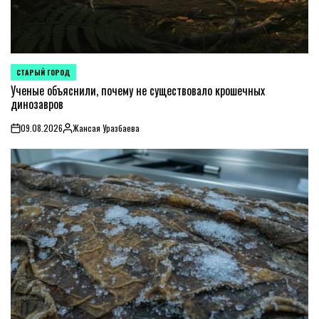
СТАРЫЙ ГОРОД
POSTED
IN
Ученые объяснили, почему не существовало крошечных
динозавров
09.08.2026
Жансая Уразбаева
on
Posted
by