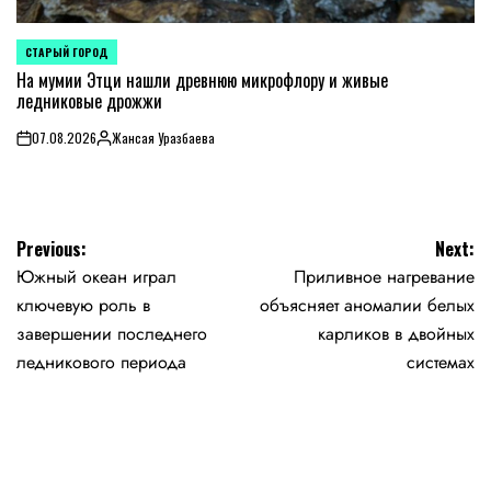
СТАРЫЙ ГОРОД
POSTED
IN
На мумии Этци нашли древнюю микрофлору и живые
ледниковые дрожжи
07.08.2026
Жансая Уразбаева
on
Posted
by
Навигация
Previous:
Next:
Южный океан играл
Приливное нагревание
по
ключевую роль в
объясняет аномалии белых
записям
завершении последнего
карликов в двойных
ледникового периода
системах