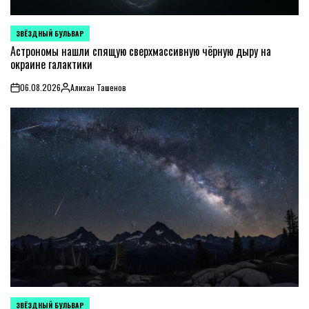
ЗВЁЗДНЫЙ БУЛЬВАР
POSTED
IN
Астрономы нашли спящую сверхмассивную чёрную дыру на
окраине галактики
06.08.2026
Алихан Ташенов
on
Posted
by
ЗВЁЗДНЫЙ БУЛЬВАР