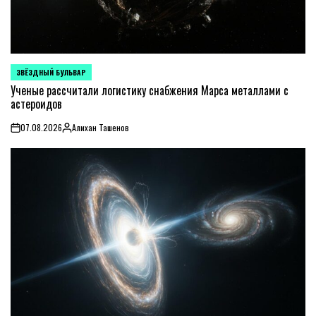
ЗВЁЗДНЫЙ БУЛЬВАР
POSTED
IN
Ученые рассчитали логистику снабжения Марса металлами с
астероидов
07.08.2026
Алихан Ташенов
on
Posted
by