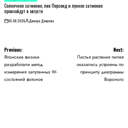
POSTED
IN
Солнечное затмение, пик Персеид и лунное затмение
произойдут в августе
05.08.2026
Динара Даирова
on
Posted
by
Навигация
Previous:
Next:
Японские физики
Листья растения пилея
по
разработали метод
оказались устроены по
записям
измерения запутанных W-
принципу диаграммы
состояний фотонов
Вороного