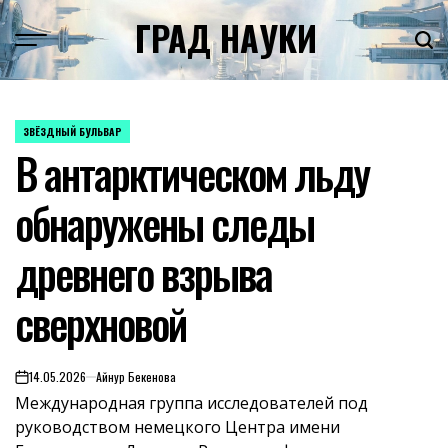
Skip
ГРАД НАУКИ
to
content
ЗВЁЗДНЫЙ БУЛЬВАР
POSTED
В антарктическом льду
IN
обнаружены следы
древнего взрыва
сверхновой
14.05.2026
Айнур Бекенова
on
Международная группа исследователей под
руководством немецкого Центра имени