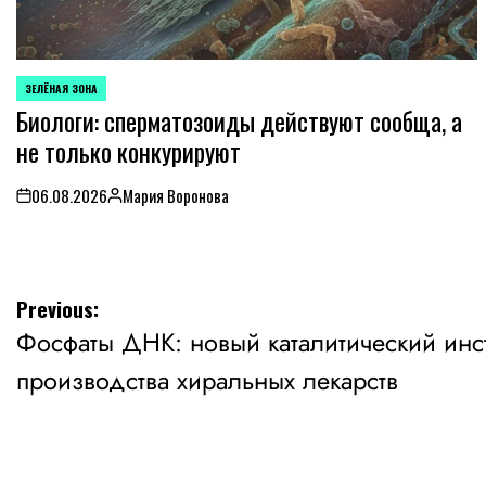
ЗЕЛЁНАЯ ЗОНА
POSTED
Биологи: сперматозоиды действуют сообща, а
IN
не только конкурируют
06.08.2026
Мария Воронова
on
Posted
by
Навигация
Previous:
Фосфаты ДНК: новый каталитический инс
по
производства хиральных лекарств
записям