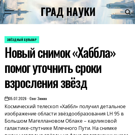
Skip
ГРАД НАУКИ
to
content
ЗВЁЗДНЫЙ БУЛЬВАР
POSTED
Новый снимок «Хаббла»
IN
помог уточнить сроки
взросления звёзд
05.07.2026
Олег Зимин
on
Космический телескоп «Хаббл» получил детальное
изображение области звёздообразования LH 95 в
Большом Магеллановом Облаке – карликовой
галактике-спутнике Млечного Пути. На снимке