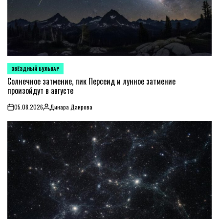
ЗВЁЗДНЫЙ БУЛЬВАР
POSTED
IN
Солнечное затмение, пик Персеид и лунное затмение
произойдут в августе
05.08.2026
Динара Даирова
on
Posted
by