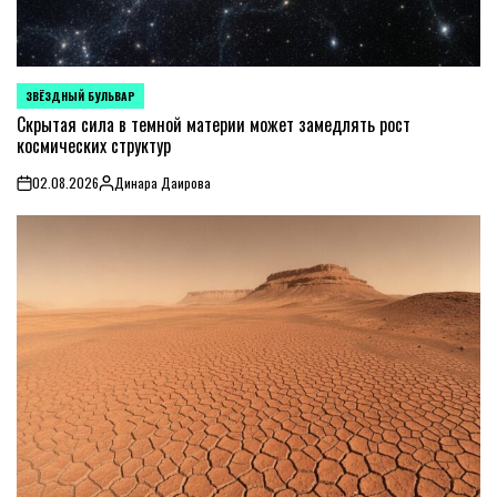
ЗВЁЗДНЫЙ БУЛЬВАР
POSTED
IN
Скрытая сила в темной материи может замедлять рост
космических структур
02.08.2026
Динара Даирова
on
Posted
by