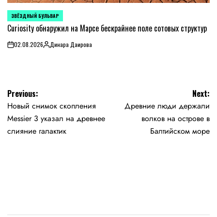
ЗВЁЗДНЫЙ БУЛЬВАР
POSTED
IN
Curiosity обнаружил на Марсе бескрайнее поле сотовых структур
02.08.2026
Динара Даирова
on
Posted
by
Навигация
Previous:
Next:
Новый снимок скопления
Древние люди держали
по
Messier 3 указал на древнее
волков на острове в
записям
слияние галактик
Балтийском море