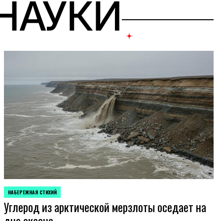
 НАУКИ
НАБЕРЕЖНАЯ СТИХИЙ
POSTED
Углерод из арктической мерзлоты оседает на
IN
дне океана