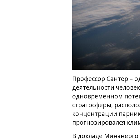
Профессор Сантер – о
деятельности человек
одновременном потеп
стратосферы, распол
концентрации парник
прогнозировался клим
В докладе Минэнерго