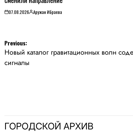
07.08.2026
Аружан Ибраева
on
Posted
by
Навигация
Previous:
Новый каталог гравитационных волн сод
по
сигналы
записям
ГОРОДСКОЙ АРХИВ