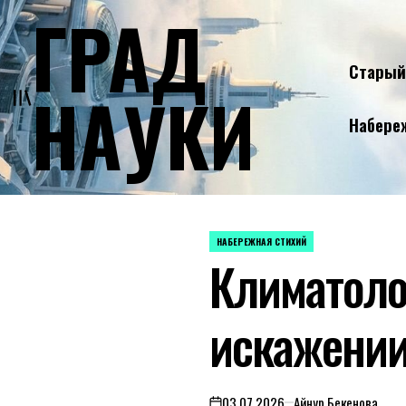
ГРАД
Skip
to
content
Старый
НАУКИ
Набере
НАБЕРЕЖНАЯ СТИХИЙ
POSTED
Климатоло
IN
искажении
03.07.2026
Айнур Бекенова