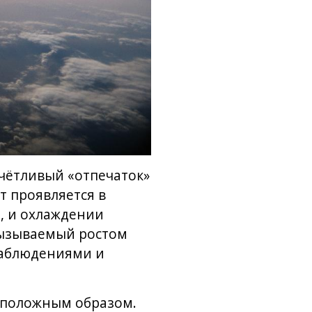
тчётливый «отпечаток»
т проявляется в
, и охлаждении
вызываемый ростом
наблюдениями и
оположным образом.