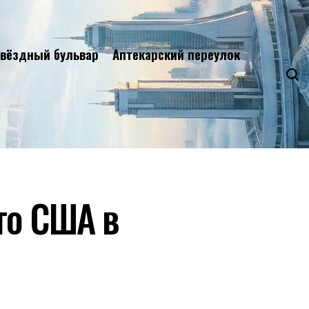
вёздный бульвар
Аптекарский переулок
го США в