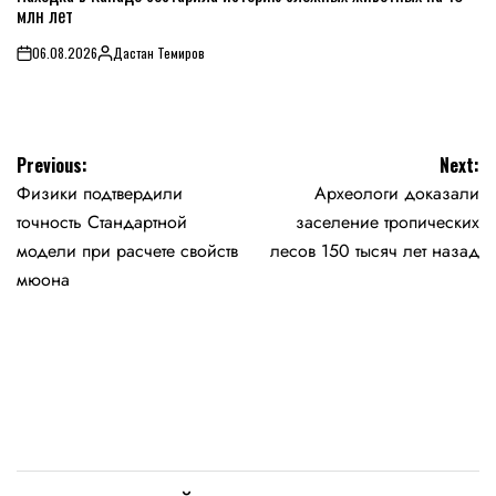
млн лет
06.08.2026
Дастан Темиров
on
Posted
by
Навигация
Previous:
Next:
Физики подтвердили
Археологи доказали
по
точность Стандартной
заселение тропических
записям
модели при расчете свойств
лесов 150 тысяч лет назад
мюона