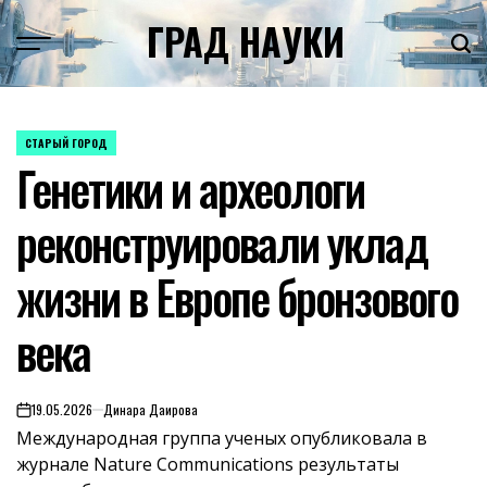
Skip
ГРАД НАУКИ
to
content
СТАРЫЙ ГОРОД
POSTED
Генетики и археологи
IN
реконструировали уклад
жизни в Европе бронзового
века
19.05.2026
Динара Даирова
on
Международная группа ученых опубликовала в
журнале Nature Communications результаты