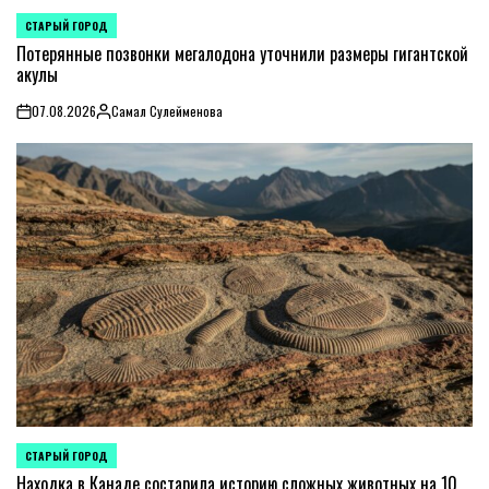
СТАРЫЙ ГОРОД
POSTED
IN
Потерянные позвонки мегалодона уточнили размеры гигантской
акулы
07.08.2026
Самал Сулейменова
on
Posted
by
СТАРЫЙ ГОРОД
POSTED
IN
Находка в Канаде состарила историю сложных животных на 10