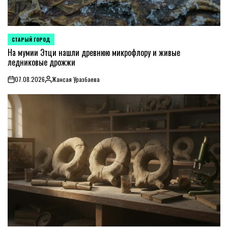
СТАРЫЙ ГОРОД
POSTED
IN
На мумии Этци нашли древнюю микрофлору и живые
ледниковые дрожжи
07.08.2026
Жансая Уразбаева
on
Posted
by