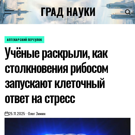
Skip
ГРАД НАУКИ
to
content
АПТЕКАРСКИЙ ПЕРЕУЛОК
POSTED
Учёные раскрыли, как
IN
столкновения рибосом
запускают клеточный
ответ на стресс
25.11.2025
Олег Зимин
on