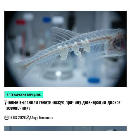
АПТЕКАРСКИЙ ПЕРЕУЛОК
POSTED
IN
Ученые выяснили генетическую причину дегенерации дисков
позвоночника
06.08.2026
Айнур Бекенова
on
Posted
by