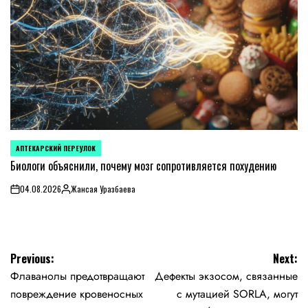
АПТЕКАРСКИЙ ПЕРЕУЛОК
POSTED
IN
Биологи объяснили, почему мозг сопротивляется похудению
04.08.2026
Жансая Уразбаева
on
Posted
by
Навигация
Previous:
Next:
Флаванолы предотвращают
Дефекты экзосом, связанные
по
повреждение кровеносных
с мутацией SORLA, могут