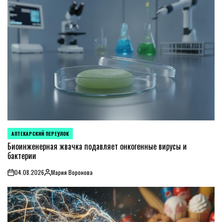
АПТЕКАРСКИЙ ПЕРЕУЛОК
POSTED
IN
Биоинженерная жвачка подавляет онкогенные вирусы и
бактерии
04.08.2026
Мария Воронова
on
Posted
by