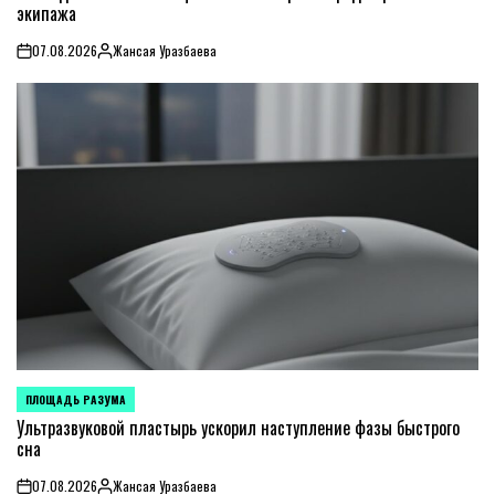
экипажа
07.08.2026
Жансая Уразбаева
on
Posted
by
ПЛОЩАДЬ РАЗУМА
POSTED
IN
Ультразвуковой пластырь ускорил наступление фазы быстрого
сна
07.08.2026
Жансая Уразбаева
on
Posted