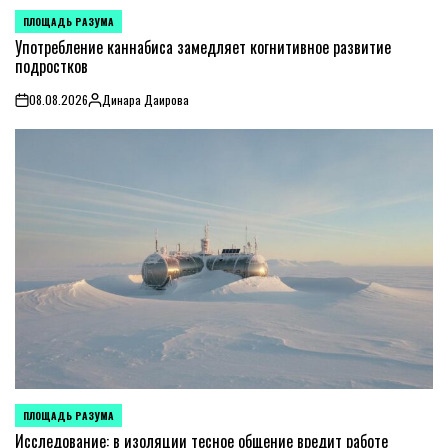
ПЛОЩАДЬ РАЗУМА
POSTED
IN
Употребление каннабиса замедляет когнитивное развитие
подростков
08.08.2026
Динара Даирова
on
Posted
by
ПЛОЩАДЬ РАЗУМА
POSTED
IN
Исследование: в изоляции тесное общение вредит работе