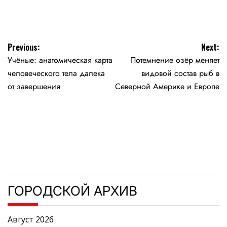
by
Навигация
Previous:
Next:
Учёные: анатомическая карта
Потемнение озёр меняет
по
человеческого тела далека
видовой состав рыб в
записям
от завершения
Северной Америке и Европе
ГОРОДСКОЙ АРХИВ
Август 2026