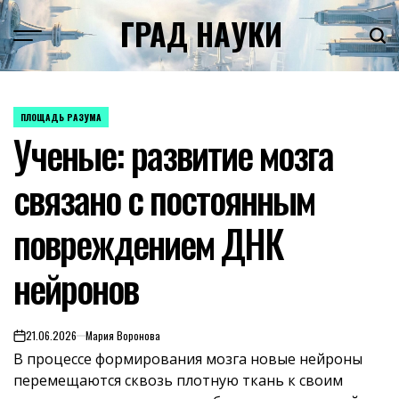
Skip
ГРАД НАУКИ
to
content
ПЛОЩАДЬ РАЗУМА
POSTED
Ученые: развитие мозга
IN
связано с постоянным
повреждением ДНК
нейронов
21.06.2026
Мария Воронова
on
В процессе формирования мозга новые нейроны
перемещаются сквозь плотную ткань к своим