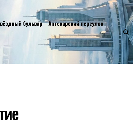
вёздный бульвар
Аптекарский переулок
тие