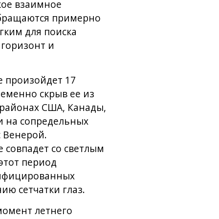
кое взаимное
обращаются примерно
егким для поиска
 горизонт и
е произойдет 17
еменно скрыв ее из
 районах США, Канады,
 и на сопредельных
 Венерой.
 совпадет со светлым
этот период
тифицированных
ю сетчатки глаз.
момент летнего