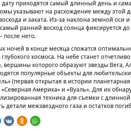
у дату приходятся самый длинный день и сама
номы указывают на расхождение между этой 
восхода и заката. Из-за наклона земной оси 
амый ранний восход солнца фиксируется до 
 после него.
х ночей в конце месяца сложатся оптимальн
глубокого космоса. На небе станет отчетлив
, вершины которого образуют звезды Вега, Ал
ходятся популярные объекты для любительски
ль» (первая открытая в истории планетарная 
 «Северная Америка» и «Вуаль». Для их обна
ализированная техника для съемки с длинной
 детали межзвездного газа и остатков погиб