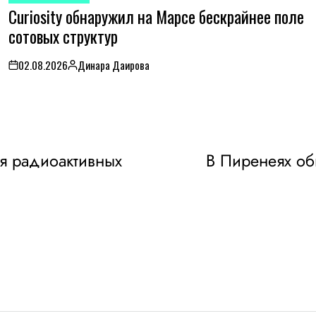
Curiosity обнаружил на Марсе бескрайнее поле
IN
сотовых структур
02.08.2026
Динара Даирова
on
Posted
by
я радиоактивных
В Пиренеях об