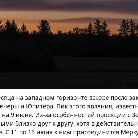
сяца на западном горизонте вскоре после за
неры и Юпитера. Пик этого явления, известн
 на 9 июня. Из-за особенностей проекции с З
ыми близко друг к другу, хотя в действитель
 С 11 по 15 июня к ним присоединится Мерк