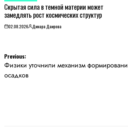
Скрытая сила в темной материи может
IN
замедлять рост космических структур
02.08.2026
Динара Даирова
on
Posted
by
Навигация
Previous:
Физики уточнили механизм формировани
по
осадков
записям