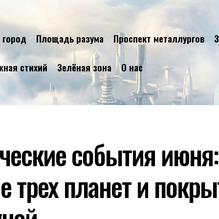
 город
Площадь разума
Проспект металлургов
З
жная стихий
Зелёная зона
О нас
ческие события июня:
е трех планет и покры
уной