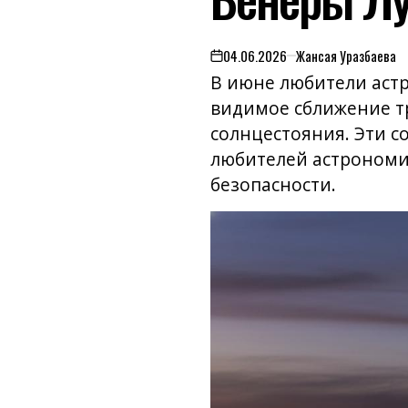
04.06.2026
Жансая Уразбаева
on
В июне любители аст
видимое сближение тр
солнцестояния. Эти с
любителей астрономи
безопасности.