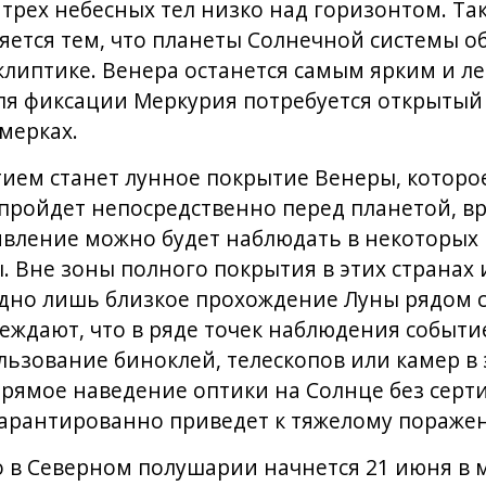
трех небесных тел низко над горизонтом. Та
яется тем, что планеты Солнечной системы 
эклиптике. Венера останется самым ярким и л
для фиксации Меркурия потребуется открытый
мерках.
ием станет лунное покрытие Венеры, которо
пройдет непосредственно перед планетой, вр
явление можно будет наблюдать в некоторых
. Вне зоны полного покрытия в этих странах
идно лишь близкое прохождение Луны рядом с
ждают, что в ряде точек наблюдения событие
льзование биноклей, телескопов или камер в 
 прямое наведение оптики на Солнце без сер
арантированно приведет к тяжелому поражени
 в Северном полушарии начнется 21 июня в 