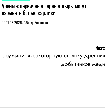
Ученые: первичные черные дыры могут
IN
взрывать белые карлики
01.08.2026
Айнур Бекенова
on
Posted
by
Next:
наружили высокогорную стоянку древних
добытчиков меди