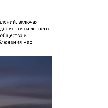
влений, включая
дение точки летнего
ообщества и
облюдения мер