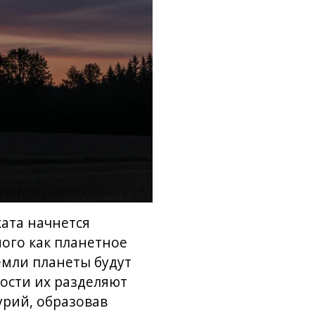
ката начнется
ого как планетное
емли планеты будут
ности их разделяют
урий, образовав