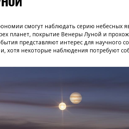
рономии смогут наблюдать серию небесных я
ех планет, покрытие Венеры Луной и прохож
обытия представляют интерес для научного с
и, хотя некоторые наблюдения потребуют с