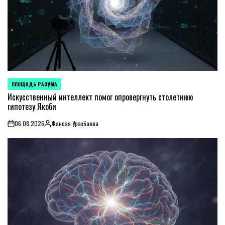
ПЛОЩАДЬ РАЗУМА
POSTED
IN
Искусственный интеллект помог опровергнуть столетнюю
гипотезу Якоби
06.08.2026
Жансая Уразбаева
on
Posted
by