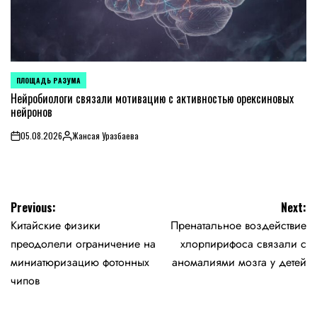
ПЛОЩАДЬ РАЗУМА
POSTED
IN
Нейробиологи связали мотивацию с активностью орексиновых
нейронов
05.08.2026
Жансая Уразбаева
on
Posted
by
Навигация
Previous:
Next:
Китайские физики
Пренатальное воздействие
по
преодолели ограничение на
хлорпирифоса связали с
записям
миниатюризацию фотонных
аномалиями мозга у детей
чипов