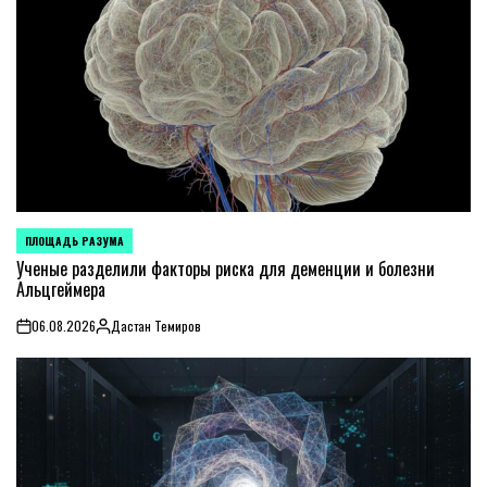
ПЛОЩАДЬ РАЗУМА
POSTED
IN
Ученые разделили факторы риска для деменции и болезни
Альцгеймера
06.08.2026
Дастан Темиров
on
Posted
by