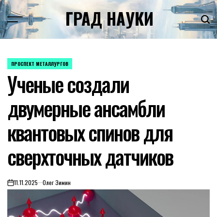
Skip
ГРАД НАУКИ
to
content
ПРОСПЕКТ МЕТАЛЛУРГОВ
POSTED
Ученые создали
IN
двумерные ансамбли
квантовых спинов для
сверхточных датчиков
11.11.2025
Олег Зимин
on