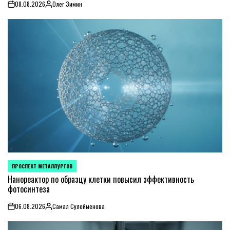
08.08.2026
Олег Зимин
on
Posted
by
ПРОСПЕКТ МЕТАЛЛУРГОВ
POSTED
IN
Нанореактор по образцу клетки повысил эффективность
фотосинтеза
06.08.2026
Самал Сулейменова
on
Posted
by