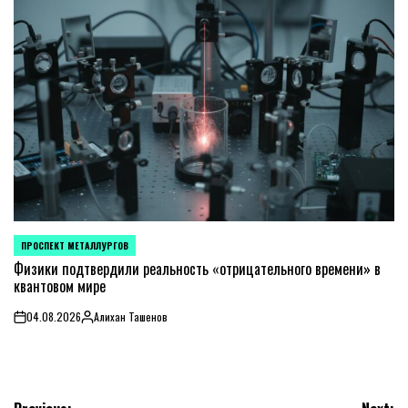
ПРОСПЕКТ МЕТАЛЛУРГОВ
POSTED
IN
Физики подтвердили реальность «отрицательного времени» в
квантовом мире
04.08.2026
Алихан Ташенов
on
Posted
by