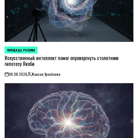
ПЛОЩАДЬ РАЗУМА
POSTED
IN
Искусственный интеллект помог опровергнуть столетнюю
гипотезу Якоби
06.08.2026
Жансая Уразбаева
on
Posted
by