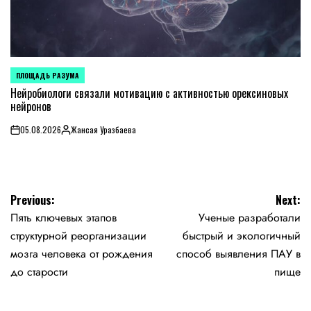
ПЛОЩАДЬ РАЗУМА
POSTED
IN
Нейробиологи связали мотивацию с активностью орексиновых
нейронов
05.08.2026
Жансая Уразбаева
on
Posted
by
Навигация
Previous:
Next:
Пять ключевых этапов
Ученые разработали
по
структурной реорганизации
быстрый и экологичный
записям
мозга человека от рождения
способ выявления ПАУ в
до старости
пище