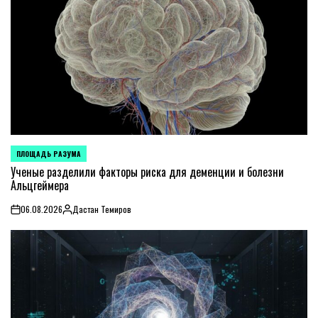
ПЛОЩАДЬ РАЗУМА
POSTED
IN
Ученые разделили факторы риска для деменции и болезни
Альцгеймера
06.08.2026
Дастан Темиров
on
Posted
by