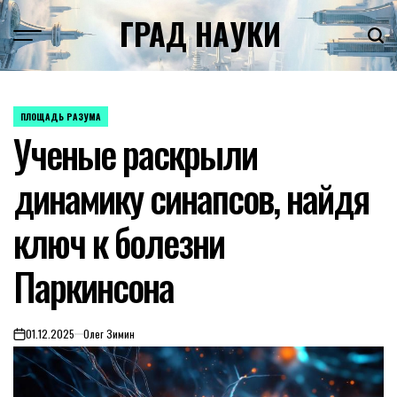
Skip
ГРАД НАУКИ
to
content
ПЛОЩАДЬ РАЗУМА
POSTED
Ученые раскрыли
IN
динамику синапсов, найдя
ключ к болезни
Паркинсона
01.12.2025
Олег Зимин
on