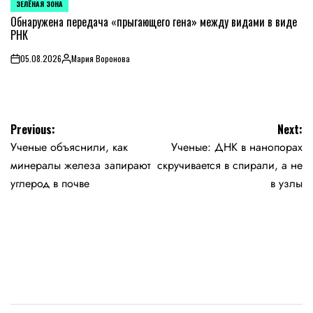
ЗЕЛЁНАЯ ЗОНА
POSTED
IN
Обнаружена передача «прыгающего гена» между видами в виде
РНК
05.08.2026
Мария Воронова
on
Posted
by
Навигация
Previous:
Next:
Ученые объяснили, как
Ученые: ДНК в нанопорах
по
минералы железа запирают
скручивается в спирали, а не
записям
углерод в почве
в узлы