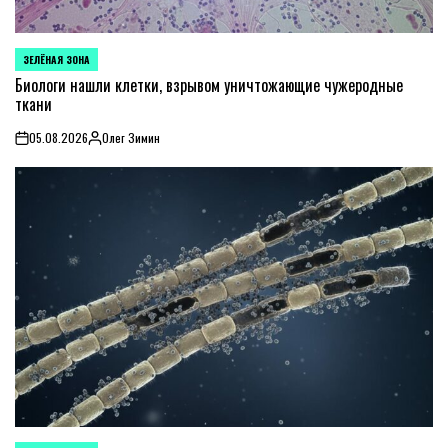
ЗЕЛЁНАЯ ЗОНА
POSTED
IN
Биологи нашли клетки, взрывом уничтожающие чужеродные
ткани
05.08.2026
Олег Зимин
on
Posted
by