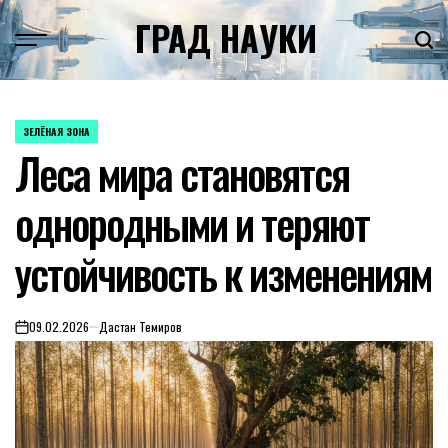
Skip
ГРАД НАУКИ
to
content
ЗЕЛЁНАЯ ЗОНА
POSTED
Леса мира становятся
IN
однородными и теряют
устойчивость к изменениям
09.02.2026
Дастан Темиров
on