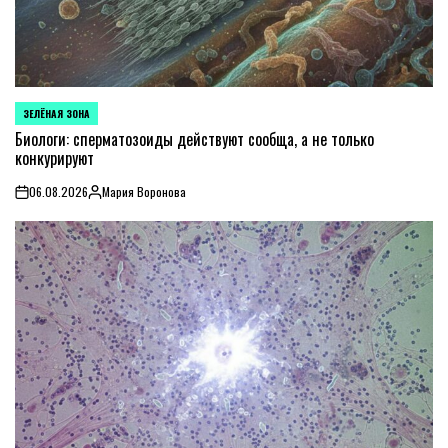
ЗЕЛЁНАЯ ЗОНА
POSTED
IN
Биологи: сперматозоиды действуют сообща, а не только
конкурируют
06.08.2026
Мария Воронова
on
Posted
by