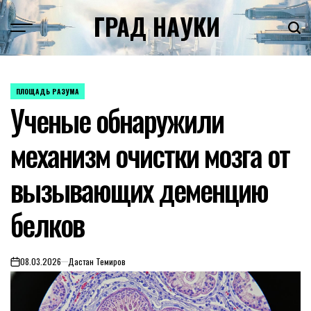
Skip
ГРАД НАУКИ
to
content
ПЛОЩАДЬ РАЗУМА
POSTED
Ученые обнаружили
IN
механизм очистки мозга от
вызывающих деменцию
белков
08.03.2026
Дастан Темиров
on