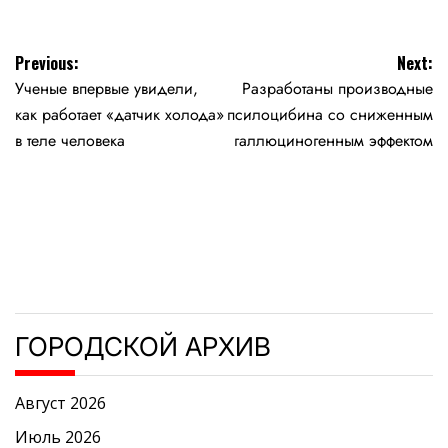
Навигация
Previous:
Next:
Ученые впервые увидели,
Разработаны производные
по
как работает «датчик холода»
псилоцибина со сниженным
записям
в теле человека
галлюциногенным эффектом
ГОРОДСКОЙ АРХИВ
Август 2026
Июль 2026