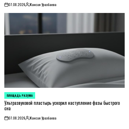
07.08.2026
Жансая Уразбаева
on
Posted
by
ПЛОЩАДЬ РАЗУМА
POSTED
IN
Ультразвуковой пластырь ускорил наступление фазы быстрого
сна
07.08.2026
Жансая Уразбаева
on
Posted
by