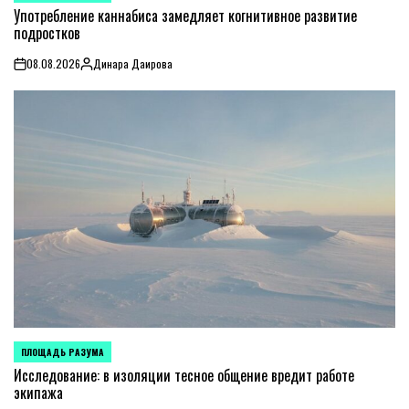
IN
Употребление каннабиса замедляет когнитивное развитие
подростков
08.08.2026
Динара Даирова
on
Posted
by
ПЛОЩАДЬ РАЗУМА
POSTED
IN
Исследование: в изоляции тесное общение вредит работе
экипажа