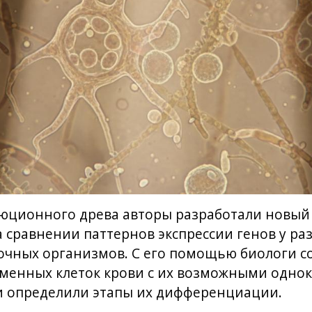
люционного древа авторы разработали новый
 сравнении паттернов экспрессии генов у ра
очных организмов. С его помощью биологи с
еменных клеток крови с их возможными одно
 определили этапы их дифференциации.