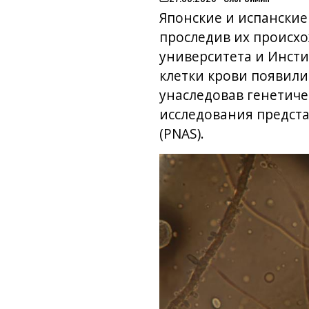
on
Японские и испански
проследив их происхо
университета и Инсти
клетки крови появил
унаследовав генетиче
исследования представ
(PNAS).