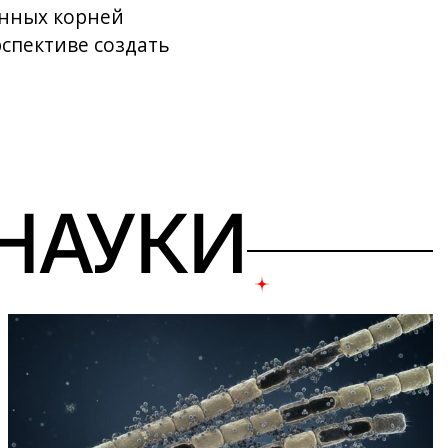
онных корней
спективе создать
 НАУКИ