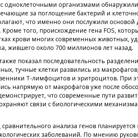
 с одноклеточными организмами обнаружили
ечающие за поглощение бактерий и клеточно
олагают, что именно они послужили основой
 Кроме того, происхождение гена FOS, котор
етках крови многих современных животных, у
а, жившего около 700 миллионов лет назад.
также показал последовательность разделен
ных, тучные клетки развились из макрофагов,
венники Т-лимфоцитов и эритроцитов. При э
ись напрямую от макрофагов уже после обос
а демонстрирует, что современные пути разв
сохраняют связи с биологическими механизм
сравнительного анализа генов планируется 
кологических заболеваний. По мнению руков