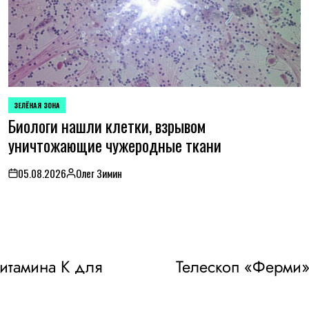
ЗЕЛЁНАЯ ЗОНА
POSTED
Биологи нашли клетки, взрывом
IN
уничтожающие чужеродные ткани
05.08.2026
Олег Зимин
on
Posted
by
итамина К для
Телескоп «Ферми»