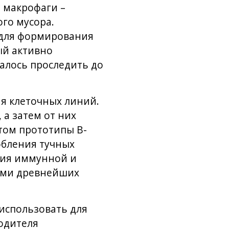
 макрофаги –
го мусора.
 для формирования
ый активно
далось проследить до
ия клеточных линий.
 а затем от них
том прототипы В-
обления тучных
ития иммунной и
ами древнейших
использовать для
одителя