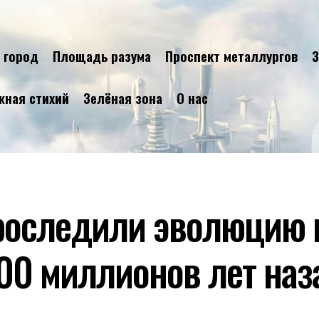
 город
Площадь разума
Проспект металлургов
З
жная стихий
Зелёная зона
О нас
роследили эволюцию 
700 миллионов лет наз