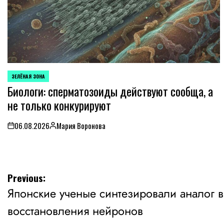
ЗЕЛЁНАЯ ЗОНА
POSTED
Биологи: сперматозоиды действуют сообща, а
IN
не только конкурируют
06.08.2026
Мария Воронова
on
Posted
by
Навигация
Previous:
Японские ученые синтезировали аналог в
по
восстановления нейронов