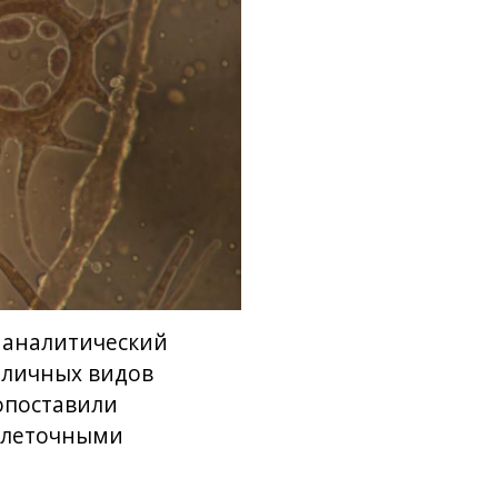
 аналитический
зличных видов
опоставили
клеточными