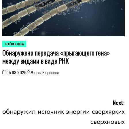
ЗЕЛЁНАЯ ЗОНА
POSTED
Обнаружена передача «прыгающего гена»
IN
между видами в виде РНК
05.08.2026
Мария Воронова
on
Posted
by
Next:
 обнаружил источник энергии сверхярких
сверхновых