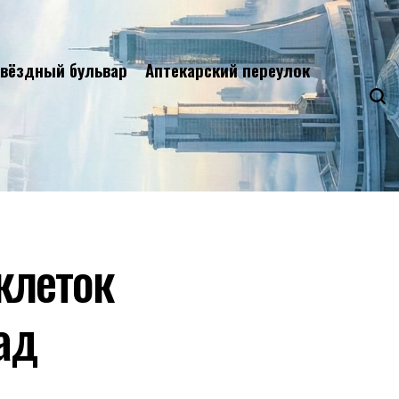
вёздный бульвар
Аптекарский переулок
клеток
ад